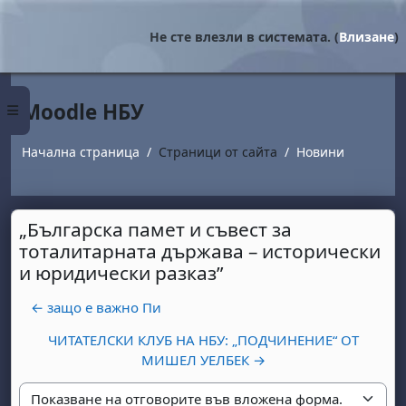
Прескочи на основното съдържание
Не сте влезли в системата. (
Влизане
)
Moodle НБУ
Страничен панел
Начална страница
Страници от сайта
Новини
„Българска памет и съвест за
тоталитарната държава – исторически
и юридически разказ”
← защо е важно Пи
ЧИТАТЕЛСКИ КЛУБ НА НБУ: „ПОДЧИНЕНИЕ“ ОТ
МИШЕЛ УЕЛБЕК →