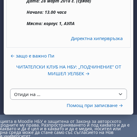
Дата: 28 март 2018 г. (сряда)
Начало: 13.00 часа
Място: корпус 1, АУЛА
Директна хипервръзка
бота, 1 август
я, неделя, 2 август
← защо е важно Пи
 6 август
 7 август
бота, 8 август
я, неделя, 9 август
ЧИТАТЕЛСКИ КЛУБ НА НБУ: „ПОДЧИНЕНИЕ“ ОТ
МИШЕЛ УЕЛБЕК →
ст
 13 август
 14 август
бота, 15 август
я, неделя, 16 август
ст
 20 август
 21 август
бота, 22 август
я, неделя, 23 август
ст
 27 август
 28 август
бота, 29 август
я, неделя, 30 август
Отиди на ...
Помощ при записване →
ията в Moodle НБУ е защитена от Закона за авторското
сродните му права. Разпространяването й под каквато и да е
каквато и да е цел и в каквато и да е медия, носител или
на среда може да стане само със съгласието на Нов
и университет.