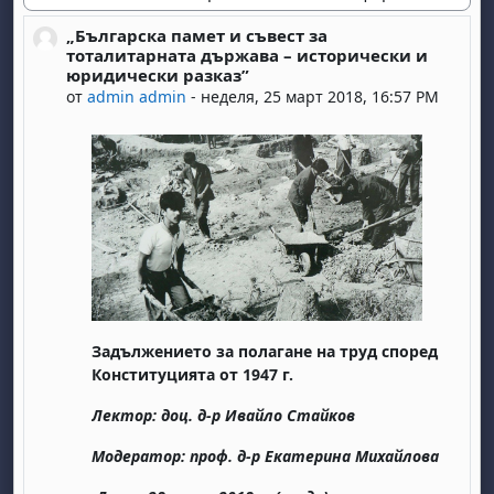
Начин на показване
„Българска памет и съвест за
Number of replies: 0
тоталитарната държава – исторически и
юридически разказ”
от
admin admin
-
неделя, 25 март 2018, 16:57 PM
Задължението за полагане на труд според
Конституцията от 1947 г.
Лектор:
доц. д-р Ивайло Стайков
Модератор:
проф. д-р Екатерина Михайлова