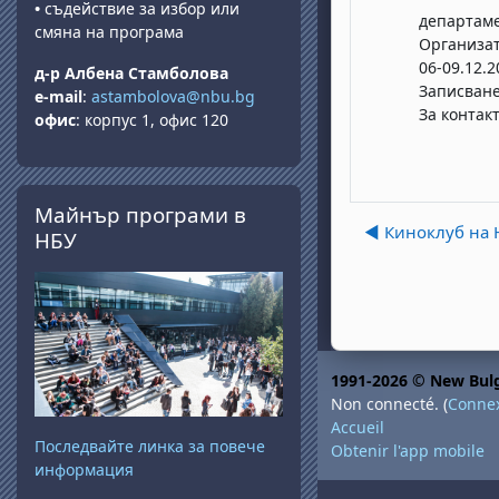
•
съдействие за избор или
департаме
смяна на програма
Организат
06-09.12.2
д-р Албена Стамболова
Записване
e-mail
:
astambolova@nbu.bg
За контакт
офис
: корпус 1, офис 120
Passer Майнър програми в НБУ
Майнър програми в
◀︎ Киноклуб на 
НБУ
1991-2026 © New Bulg
Non connecté. (
Conne
Accueil
Последвайте линка за повече
Obtenir l'app mobile
информация