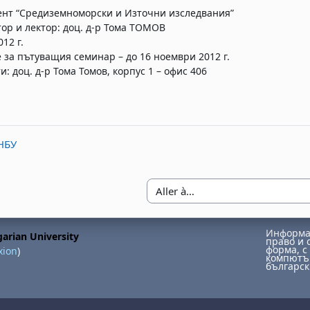
нт “Средиземноморски и Източни изследвания”
ор и лектор: доц. д-р Тома ТОМОВ
012 г.
 за пътуващия семинар – до 16 ноември 2012 г.
и: доц. д-р Тома Томов, корпус 1 – офис 406
НБУ
Aller à…
Информац
arian University
право и 
форма, с 
xion
)
компютър
българск