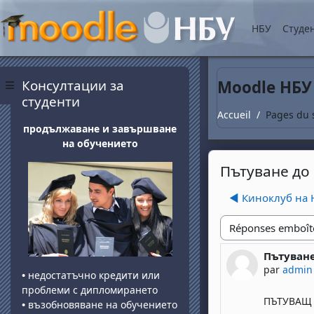
Passer au contenu princ
НБУ
Студе
Blocs
Passer Консултации за студенти
Консултации за
Moodle НБУ
Panneau latéral
студенти
Accueil
Pages du 
продължаване и завършване
на обучението
Пътуване до
◀︎ Киноклуб на 
Type d'affichage
Пътуване
Nombre de
par
admin
•
недостатъчно кредити или
проблеми с дипломирането
ПЪТУВАЩ 
•
възобновяване на обучението