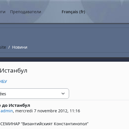
ipal
нти
Преподаватели
Français ‎(fr)‎
site
Новини
 Истанбул
НБУ
 до Истанбул
 réponses : 0
 admin
,
mercredi 7 novembre 2012, 11:16
СЕМИНАР “Византийският Константинопол”