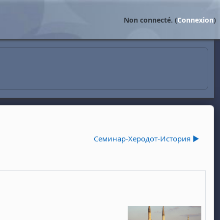
Non connecté. (
Connexion
)
Семинар-Херодот-История ▶︎