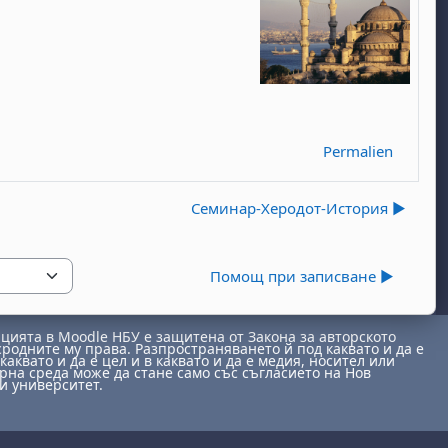
Permalien
Семинар-Херодот-История ▶︎
Помощ при записване ▶︎
ията в Moodle НБУ е защитена от Закона за авторското
сродните му права. Разпространяването й под каквато и да е
каквато и да е цел и в каквато и да е медия, носител или
на среда може да стане само със съгласието на Нов
и университет.