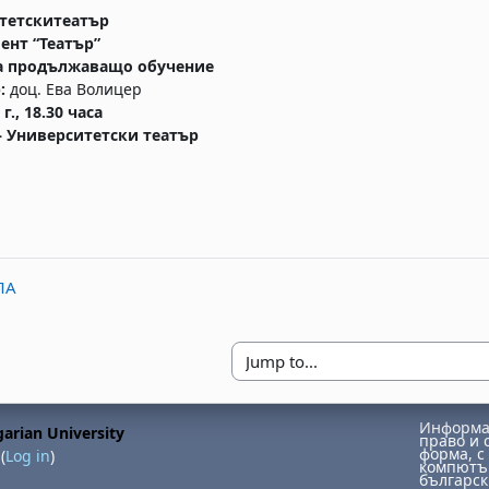
тетскитеатър
ент “Театър”
а продължаващо обучение
:
доц. Ева Волицер
 г., 18.30 часа
– Университетски театър
ЛА
Jump to...
Информац
arian University
право и 
форма, с 
(
Log in
)
компютър
българск