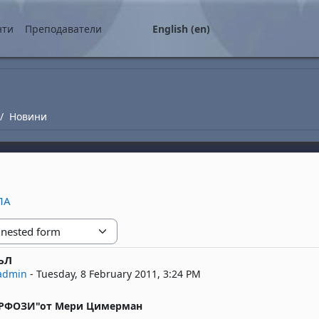
нти
Преподаватели
English ‎(en)‎
Новини
ЛА
ЪЛ
replies: 0
admin
-
Tuesday, 8 February 2011, 3:24 PM
РФОЗИ"от Мери Цимерман