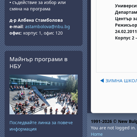
•
съдействие за избор или
Универси
смяна на програма
Департам
Център з
д-р Албена Стамболова
Режисьор
e-mail
:
astambolova@nbu.bg
24.02.2011
офис
: корпус 1, офис 120
Корпус 2 
Skip Майнър програми в НБУ
Майнър програми в
НБУ
◀︎ ЗИМНА ШКО
1991-2026 © New Bulg
Последвайте линка за повече
You are not logged in. 
информация
Home