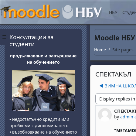
Skip to main content
НБУ
Студе
Blocks
Skip Консултации за студенти
Консултации за
Moodle НБУ
Side panel
студенти
Home
Site pages
продължаване и завършване
на обучението
СПЕКТАКЪЛ
◀︎ ЗИМНА ШКО
Display mode
СПЕКТАК
Number of 
by
admin 
•
недостатъчно кредити или
проблеми с дипломирането
"МЕТАМО
•
възобновяване на обучението