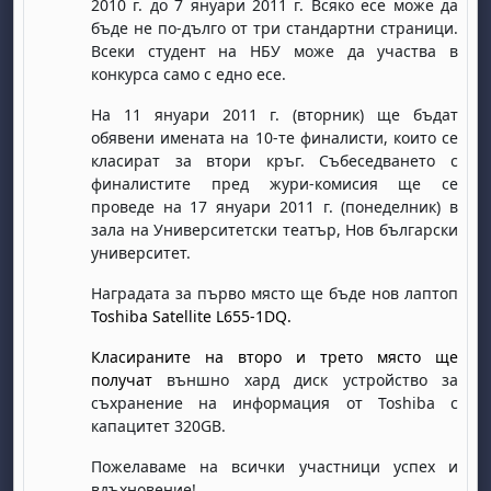
2010 г. до 7 януари 2011 г. Всяко есе може да
бъде не по-дълго от
три стандартни страници.
Всеки студент на НБУ може да участва в
конкурса само с едно есе.
На 1
1
януари 2011 г. (вторник) ще бъдат
обявени имената на 10-те финалисти, които се
класират за втори кръг. Събеседването с
финалистите пред жури-комисия ще се
проведе на 17 януари 2011 г. (понеделник) в
зала на Университетски театър, Нов български
университет.
Наградата за първо място ще бъде нов лаптоп
Toshiba
Satellite
L
655-1
DQ
.
Класираните на второ и трето място ще
получат
външно хард диск устройство за
съхранение на информация от Toshiba с
капацитет 320GB
.
Пожелаваме на всички участници успех и
вдъхновение!