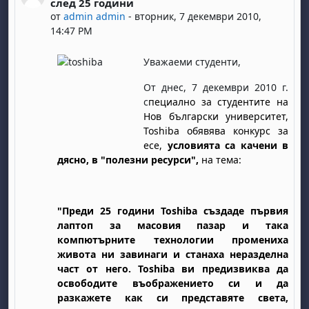
след 25 години
от
admin admin
-
вторник, 7 декември 2010,
14:47 PM
Уважаеми студенти,
От днес,
7
декември 2010 г.
с
пециално за студентите на
Нов български университет,
Toshiba обявява конкурс за
есе,
условията са качени в
дясно, в "полезни ресурси",
на тема:
"Преди 25 години
Toshiba
създаде първия
лаптоп за масовия пазар и така
компютърните технологии промениха
живота ни завинаги и станаха неразделна
част от него.
Toshiba
ви предизвиква да
освободите въображението си и да
разкажете как си представяте света,