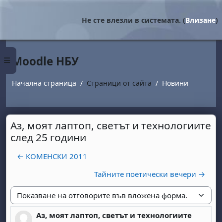
Прескочи на основното съдържание
Не сте влезли в системата. (
Влизане
)
Moodle НБУ
Страничен панел
Начална страница
Страници от сайта
Новини
Аз, моят лаптоп, светът и технологиите
след 25 години
← КОМЕНСКИ 2011
Тайните поетически вечери →
Начин на показване
Аз, моят лаптоп, светът и технологиите
Number of replies: 0