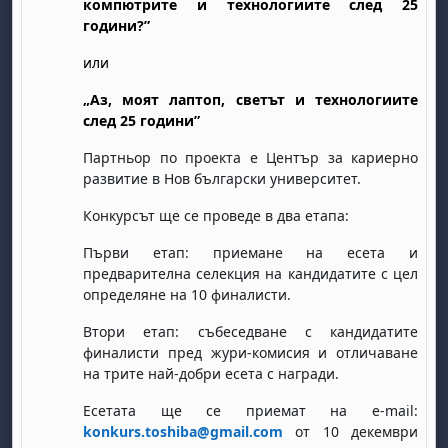
компютрите и технологиите след 25
години?”
или
„Аз, моят лаптоп, светът и технологиите
след 25 години”
Партньор по проекта е Център за кариерно
бота, 1 август
я, неделя, 2 август
развитие в Нов български университет.
 6 август
 7 август
бота, 8 август
я, неделя, 9 август
Конкурсът ще се проведе в два етапа:
ст
 13 август
 14 август
бота, 15 август
я, неделя, 16 август
Първи етап: приемане на есета и
предварителна селекция на кандидатите с цел
ст
 20 август
 21 август
бота, 22 август
я, неделя, 23 август
определяне на 10 финалисти.
ст
 27 август
 28 август
бота, 29 август
я, неделя, 30 август
Втори етап: събеседване с кандидатите
финалисти пред жури-комисия и отличаване
на трите най-добри есета с награди.
Есетата ще се приемат на
e
-
mail
:
konkurs
.
toshiba
@
gmail
.
com
от
10
декември