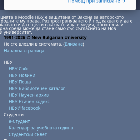
Помощ при записване →
ията в Moodle НБУ е защитена от Закона за авторското
сродните му права. Разпространяването й под каквато и да е
каквато и да е цел и в каквато и да е медия, носител или
на среда може да стане само със съгласието на Нов
и университет.
1991-2026 © New Bulgarian University
Не сте влезли в системата. (
Влизане
)
Начална страница
НБУ
НБУ Сайт
НБУ Новини
НБУ Поща
НБУ Библиотечен каталог
НБУ Научен архив
НБУ Етичен кодекс
НБУ@facebook
Студенти
е-Студент
Календар за учебната година
Студентски съвет