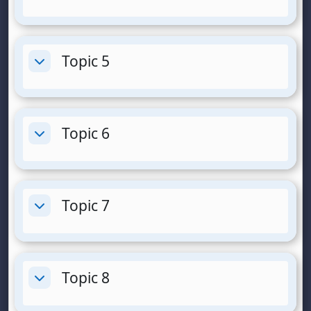
i
d
Topic 5
é
Replier
o
Topic 6
Replier
Topic 7
Replier
Topic 8
Replier