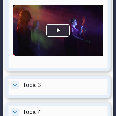
L
i
r
e
l
Topic 3
Replier
a
v
Topic 4
Replier