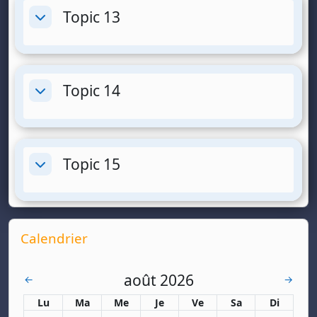
Topic 13
Replier
Topic 14
Replier
Topic 15
Replier
Supplementary blocks
Passer Calendrier
Calendrier
août 2026
juillet
septem
←
→
Lundi
Mardi
Mercredi
Jeudi
Vendredi
Samedi
Dimanch
Lu
Ma
Me
Je
Ve
Sa
Di