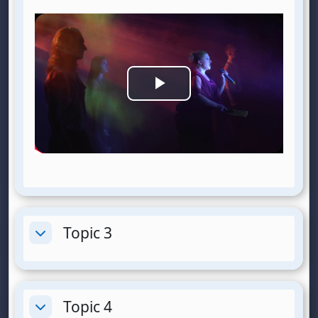
P
l
a
y
V
Topic 3
Collapse
i
d
Topic 4
Collapse