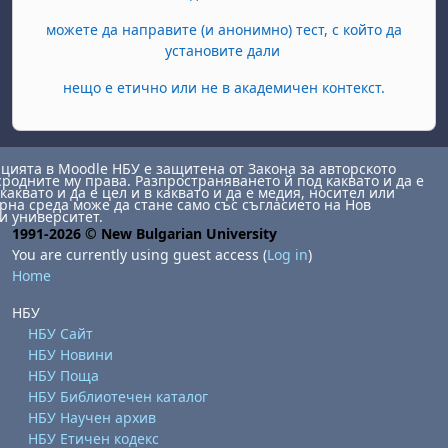
можете да направите (и анонимно) тест, с който да
установите дали
нещо е етично или не в академичен контекст.
ията в Moodle НБУ е защитена от Закона за авторското
сродните му права. Разпространяването й под каквато и да е
каквато и да е цел и в каквато и да е медия, носител или
на среда може да стане само със съгласието на Нов
и университет.
1991-2026 © New Bulgarian University
You are currently using guest access (
Log in
)
Home
НБУ
НБУ Сайт
НБУ Новини
НБУ Поща
НБУ Библиотечен каталог
НБУ Научен архив
НБУ Етичен кодекс