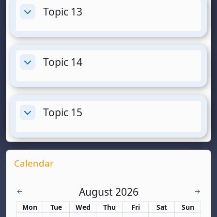
Topic 13
Collapse
Topic 14
Collapse
Topic 15
Collapse
Supplementary blocks
Skip Calendar
Calendar
August 2026
July
Septem
←
→
Monday
Tuesday
Wednesday
Thursday
Friday
Saturday
Sunday
Mon
Tue
Wed
Thu
Fri
Sat
Sun