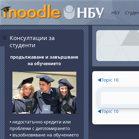
Vai al contenuto princip
НБУ
Студе
Blocchi
Salta Консултации за студенти
Консултации за
Pannello laterale
студенти
продължаване и завършване
на обучението
Section o
◀︎
Topic 10
◀︎
Topic 10
•
недостатъчно кредити или
проблеми с дипломирането
•
възобновяване на обучението