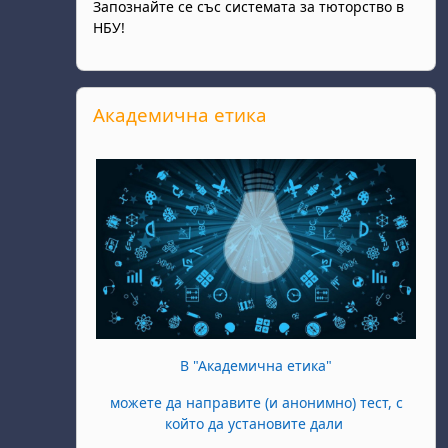
Запознайте се със системата за тюторство в
НБУ!
Salta Академична етика
Академична етика
В "Академична етика"
можете да направите (и анонимно) тест, с
който да установите дали