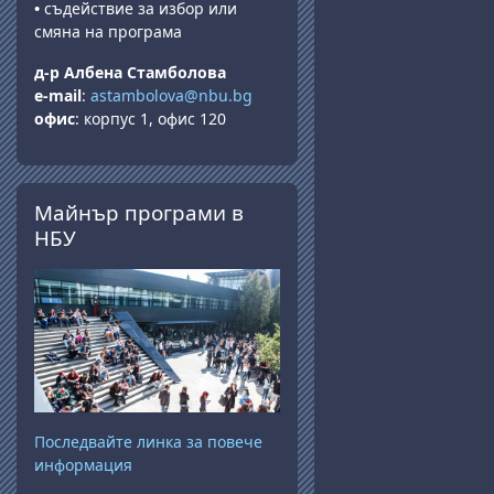
•
съдействие за избор или
смяна на програма
д-р Албена Стамболова
e-mail
:
astambolova@nbu.bg
офис
: корпус 1, офис 120
Salta Майнър програми в НБУ
Майнър програми в
НБУ
Последвайте линка за повече
информация