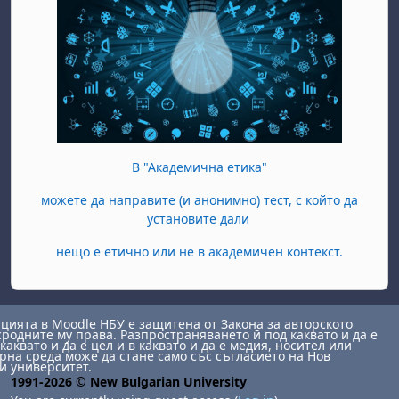
В "Академична етика"
можете да направите (и анонимно) тест, с който да
установите дали
нещо е етично или не в академичен контекст.
ията в Moodle НБУ е защитена от Закона за авторското
сродните му права. Разпространяването й под каквато и да е
каквато и да е цел и в каквато и да е медия, носител или
на среда може да стане само със съгласието на Нов
и университет.
1991-2026 © New Bulgarian University