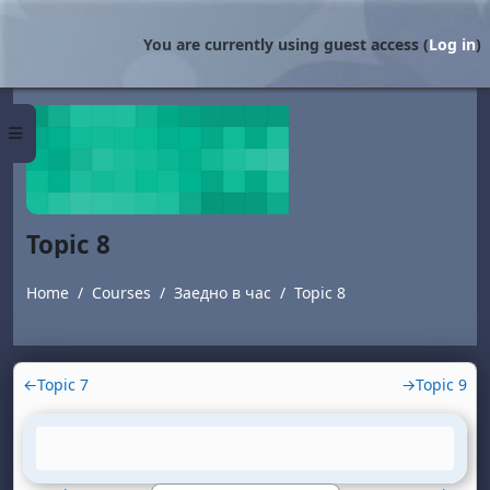
Skip to main content
You are currently using guest access (
Log in
)
Side panel
Topic 8
Home
Courses
Заедно в час
Topic 8
Section outline
←
Topic 7
→
Topic 9