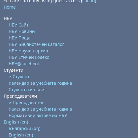
You are currently using guest access (
Log in
)
Home
НБУ
НБУ Сайт
НБУ Новини
НБУ Поща
НБУ Библиотечен каталог
НБУ Научен архив
НБУ Етичен кодекс
НБУ@facebook
Студенти
е-Студент
Календар за учебната година
Студентски съвет
Преподаватели
е-Преподавател
Календар за учебната година
Нормативни актове на НБУ
English ‎(en)‎
Български ‎(bg)‎
English ‎(en)‎