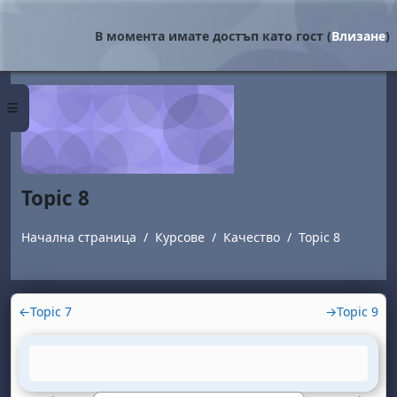
Прескочи на основното съдържание
В момента имате достъп като гост (
Влизане
)
Страничен панел
Topic 8
Начална страница
Курсове
Качество
Topic 8
Section outline
←
Topic 7
→
Topic 9