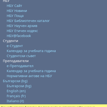
НБУ
НБУ Сайт
НБУ Новини
НБУ Поща
НБУ Библиотечен каталог
НБУ Научен архив
НБУ Етичен кодекс
НБУ@facebook
Студенти
е-Студент
Календар за учебната година
Студентски съвет
Преподаватели
е-Преподавател
Календар за учебната година
Нормативни актове на НБУ
Български ‎(bg)‎
Български ‎(bg)‎
English ‎(en)‎
Français ‎(fr)‎
Italiano ‎(it)‎