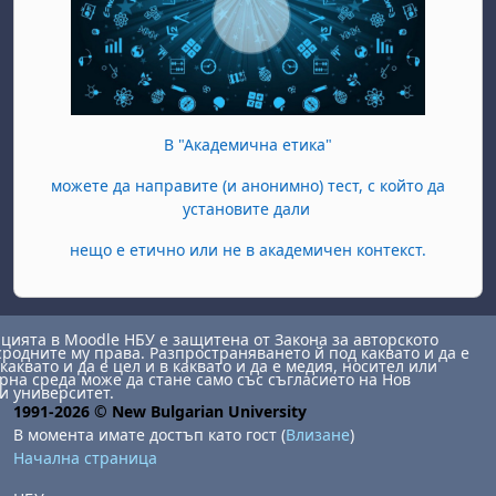
В "Академична етика"
можете да направите (и анонимно) тест, с който да
установите дали
нещо е етично или не в академичен контекст.
ията в Moodle НБУ е защитена от Закона за авторското
сродните му права. Разпространяването й под каквато и да е
каквато и да е цел и в каквато и да е медия, носител или
на среда може да стане само със съгласието на Нов
и университет.
1991-2026 © New Bulgarian University
В момента имате достъп като гост (
Влизане
)
Начална страница