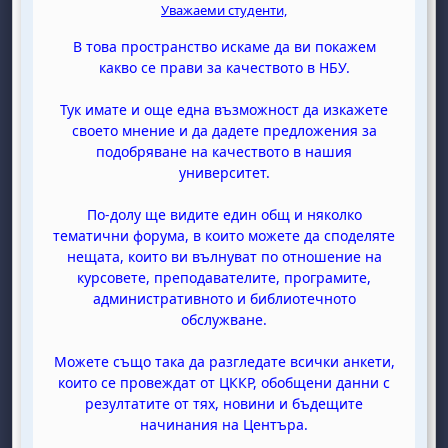
Уважаеми студенти,
В това пространство искаме да ви покажем
какво се прави за качеството в НБУ.
Тук имате и още една възможност да изкажете
своето мнение и да дадете предложения за
подобряване на качеството в нашия
университет.
По-долу ще видите един общ и няколко
тематични форума, в които можете да споделяте
нещата, които ви вълнуват по отношение на
курсовете, преподавателите, програмите,
административното и библиотечното
обслужване.
Можете също така да разгледате всички анкети,
които се провеждат от ЦККР, обобщени данни с
резултатите от тях, новини и бъдещите
начинания на Центъра.