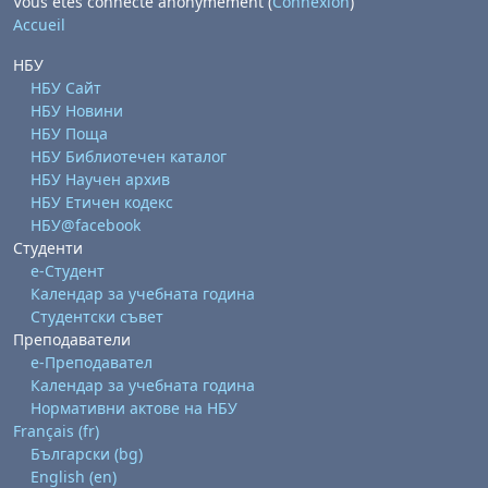
Vous êtes connecté anonymement (
Connexion
)
Accueil
НБУ
НБУ Сайт
НБУ Новини
НБУ Поща
НБУ Библиотечен каталог
НБУ Научен архив
НБУ Етичен кодекс
НБУ@facebook
Студенти
е-Студент
Календар за учебната година
Студентски съвет
Преподаватели
е-Преподавател
Календар за учебната година
Нормативни актове на НБУ
Français ‎(fr)‎
Български ‎(bg)‎
English ‎(en)‎