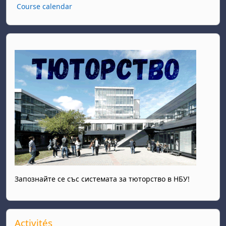
Course calendar
Запознайте се със системата за тюторство в НБУ!
Passer Activités
Activités