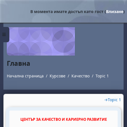
Прескочи на основното съдържание
В момента имате достъп като гост (
Влизане
)
Страничен панел
Главна
Начална страница
Курсове
Качество
Topic 1
Section outline
→
Topic 1
ЦЕНТЪР ЗА КАЧЕСТВО И КАРИЕРНО РАЗВИТИЕ