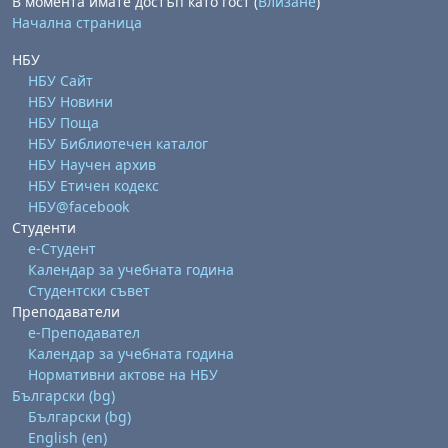
В момента имате достъп като гост (
Влизане
)
Начална страница
НБУ
НБУ Сайт
НБУ Новини
НБУ Поща
НБУ Библиотечен каталог
НБУ Научен архив
НБУ Етичен кодекс
НБУ@facebook
Студенти
е-Студент
Календар за учебната година
Студентски съвет
Преподаватели
е-Преподавател
Календар за учебната година
Нормативни актове на НБУ
Български ‎(bg)‎
Български ‎(bg)‎
English ‎(en)‎