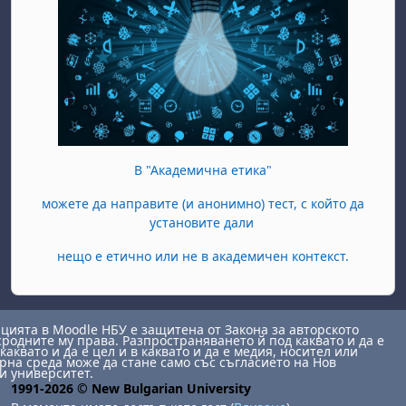
В "Академична етика"
можете да направите (и анонимно) тест, с който да
установите дали
нещо е етично или не в академичен контекст.
ията в Moodle НБУ е защитена от Закона за авторското
сродните му права. Разпространяването й под каквато и да е
каквато и да е цел и в каквато и да е медия, носител или
на среда може да стане само със съгласието на Нов
и университет.
1991-2026 © New Bulgarian University