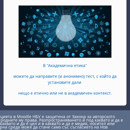
В "Академична етика"
можете да направите (и анонимно) тест, с който да
установите дали
нещо е етично или не в академичен контекст.
ията в Moodle НБУ е защитена от Закона за авторското
сродните му права. Разпространяването й под каквато и да е
каквато и да е цел и в каквато и да е медия, носител или
на среда може да стане само със съгласието на Нов