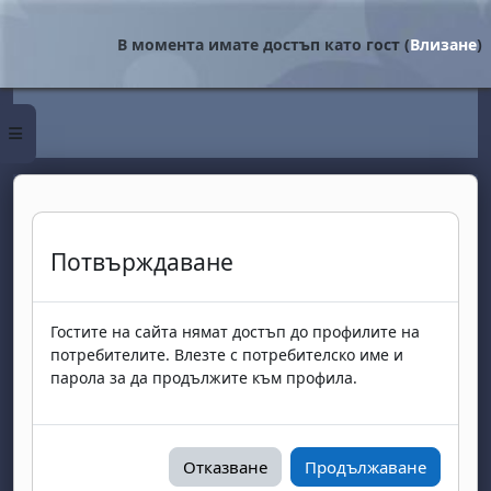
Прескочи на основното съдържание
В момента имате достъп като гост (
Влизане
)
Страничен панел
Потвърждаване
Гостите на сайта нямат достъп до профилите на
потребителите. Влезте с потребителско име и
парола за да продължите към профила.
Отказване
Продължаване