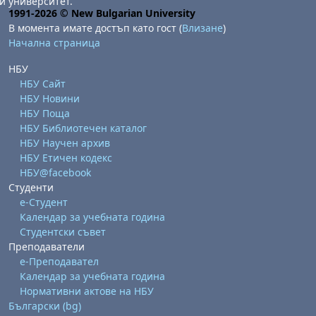
и университет.
1991-2026 © New Bulgarian University
В момента имате достъп като гост (
Влизане
)
Начална страница
НБУ
НБУ Сайт
НБУ Новини
НБУ Поща
НБУ Библиотечен каталог
НБУ Научен архив
НБУ Етичен кодекс
НБУ@facebook
Студенти
е-Студент
Календар за учебната година
Студентски съвет
Преподаватели
е-Преподавател
Календар за учебната година
Нормативни актове на НБУ
Български ‎(bg)‎