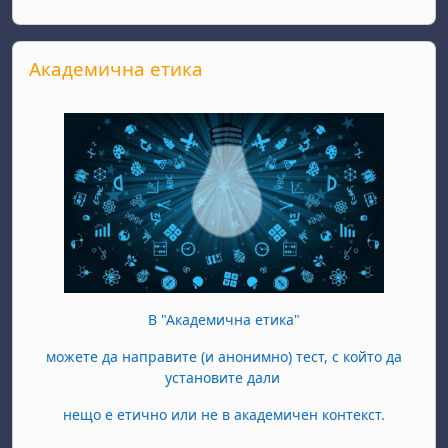
Salta Академична етика
Академична етика
В "Академична етика"
можете да направите (и анонимно) тест, с който да
установите дали
нещо е етично или не в академичен контекст.