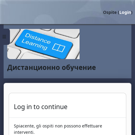
Vai al contenuto principale
Ospite (
Login
)
Pannello laterale
Дистанционно обучение
Log in to continue
Spiacente, gli ospiti non possono effettuare
interventi.