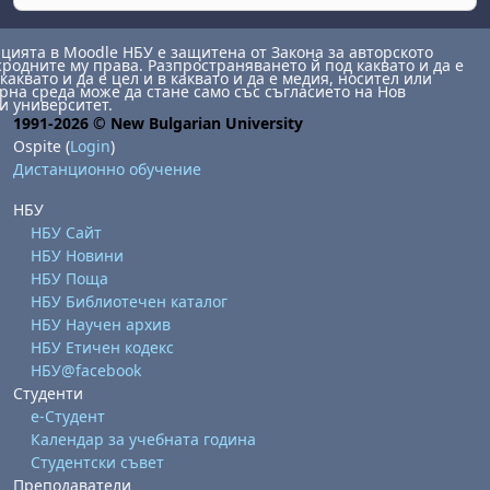
ията в Moodle НБУ е защитена от Закона за авторското
сродните му права. Разпространяването й под каквато и да е
каквато и да е цел и в каквато и да е медия, носител или
на среда може да стане само със съгласието на Нов
и университет.
1991-2026 © New Bulgarian University
Ospite (
Login
)
Дистанционно обучение
НБУ
НБУ Сайт
НБУ Новини
НБУ Поща
НБУ Библиотечен каталог
НБУ Научен архив
НБУ Етичен кодекс
НБУ@facebook
Студенти
е-Студент
Календар за учебната година
Студентски съвет
Преподаватели