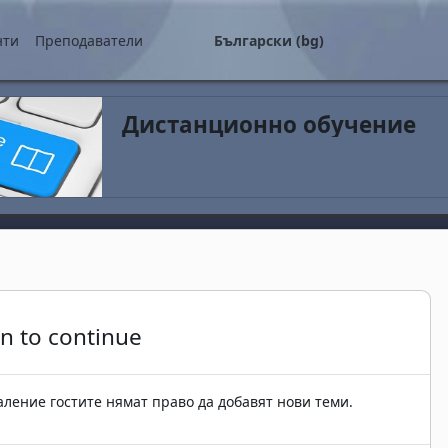
о съдържание
нти
Преподаватели
Български ‎(bg)‎
Дистанционно обучение
in to continue
ление гостите нямат право да добавят нови теми.