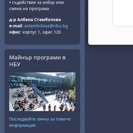
•
съдействие за избор или
смяна на програма
д-р Албена Стамболова
e-mail
:
astambolova@nbu.bg
офис
: корпус 1, офис 120
Прескочи Майнър програми в НБУ
Майнър програми в
НБУ
Последвайте линка за повече
информация