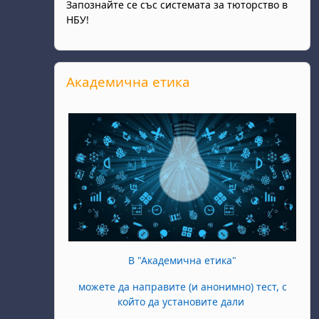
Запознайте се със системата за тюторство в
НБУ!
Прескочи Академична етика
Академична етика
В "Академична етика"
можете да направите (и анонимно) тест, с
който да установите дали