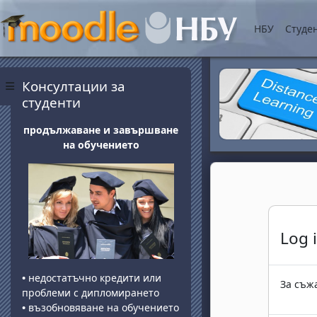
Прескочи на основнот
НБУ
Студе
Блокове
Прескочи Консултации за студенти
Консултации за
Страничен панел
студенти
продължаване и завършване
на обучението
Log 
•
недостатъчно кредити или
За съжа
проблеми с дипломирането
•
възобновяване на обучението