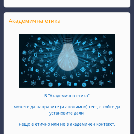
Passer Академична етика
Академична етика
В "Академична етика"
можете да направите (и анонимно) тест, с който да
установите дали
нещо е етично или не в академичен контекст.