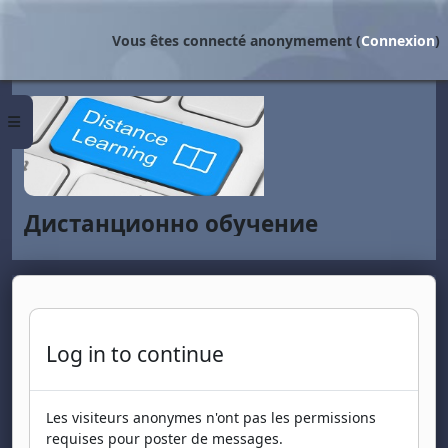
Passer au contenu principal
Vous êtes connecté anonymement (
Connexion
)
Panneau latéral
Дистанционно обучение
Log in to continue
Les visiteurs anonymes n'ont pas les permissions
requises pour poster de messages.