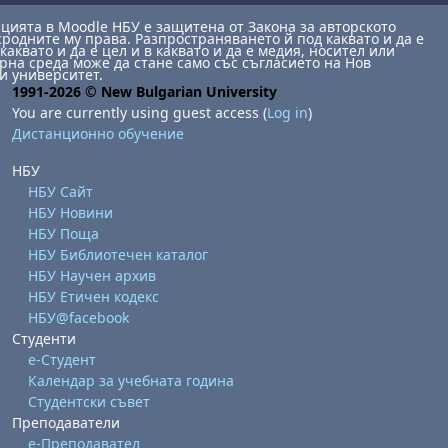
ията в Moodle НБУ е защитена от Закона за авторското
сродните му права. Разпространяването й под каквато и да е
каквато и да е цел и в каквато и да е медия, носител или
на среда може да стане само със съгласието на Нов
и университет.
1991-2026 © New Bulgarian University
You are currently using guest access (
Log in
)
Дистанционно обучение
НБУ
НБУ Сайт
НБУ Новини
НБУ Поща
НБУ Библиотечен каталог
НБУ Научен архив
НБУ Етичен кодекс
НБУ@facebook
Студенти
е-Студент
Календар за учебната година
Студентски съвет
Преподаватели
е-Преподавател