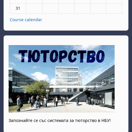
No events, Monday, 31 August
31
Course calendar
Запознайте се със системата за тюторство в НБУ!