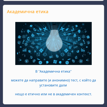
Skip Академична етика
Академична етика
В "Академична етика"
можете да направите (и анонимно) тест, с който да
установите дали
нещо е етично или не в академичен контекст.