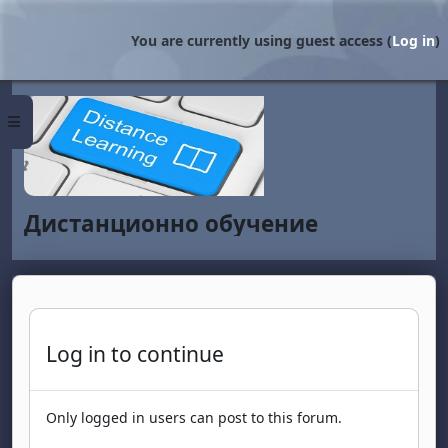
Skip to main content
You are currently using guest access (
Log in
)
Side panel
Дистанционно обучение
Log in to continue
Only logged in users can post to this forum.