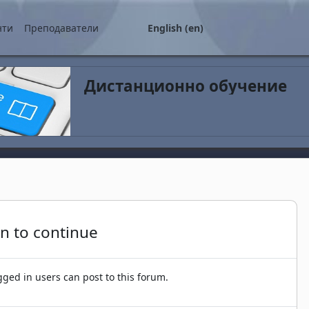
нти
Преподаватели
English ‎(en)‎
Дистанционно обучение
in to continue
gged in users can post to this forum.