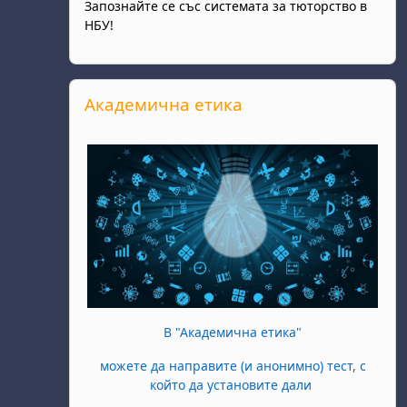
Запознайте се със системата за тюторство в
НБУ!
Skip Академична етика
Академична етика
В "Академична етика"
можете да направите (и анонимно) тест, с
който да установите дали