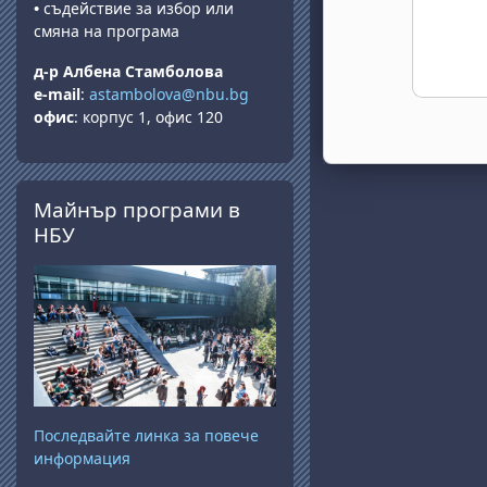
•
съдействие за избор или
смяна на програма
д-р Албена Стамболова
e-mail
:
astambolova@nbu.bg
офис
: корпус 1, офис 120
Skip Майнър програми в НБУ
Майнър програми в
НБУ
Последвайте линка за повече
информация