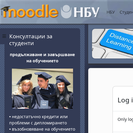
Skip to main content
НБУ
Студе
Blocks
Skip Консултации за студенти
Консултации за
Side panel
студенти
продължаване и завършване
на обучението
Log 
•
недостатъчно кредити или
Only lo
проблеми с дипломирането
•
възобновяване на обучението