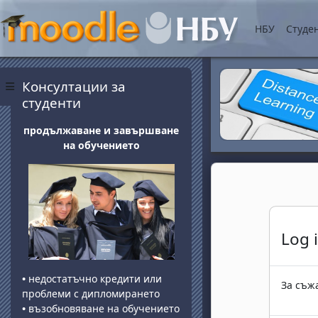
Прескочи на основнот
НБУ
Студе
Блокове
Прескочи Консултации за студенти
Консултации за
Страничен панел
студенти
продължаване и завършване
на обучението
Log 
•
недостатъчно кредити или
За съжа
проблеми с дипломирането
•
възобновяване на обучението