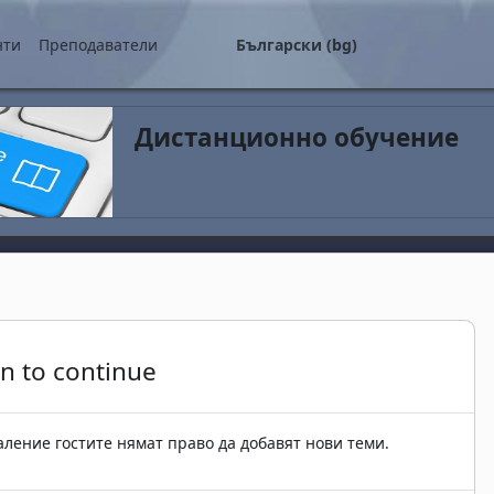
о съдържание
нти
Преподаватели
Български ‎(bg)‎
Дистанционно обучение
in to continue
ление гостите нямат право да добавят нови теми.