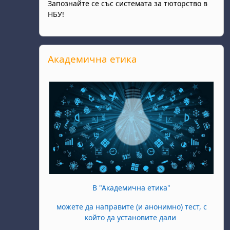
Запознайте се със системата за тюторство в
НБУ!
Прескочи Академична етика
Академична етика
В "Академична етика"
можете да направите (и анонимно) тест, с
който да установите дали