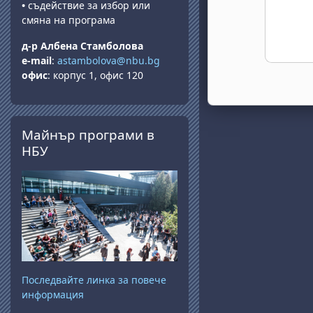
•
съдействие за избор или
смяна на програма
д-р Албена Стамболова
e-mail
:
astambolova@nbu.bg
офис
: корпус 1, офис 120
Прескочи Майнър програми в НБУ
Майнър програми в
НБУ
Последвайте линка за повече
информация