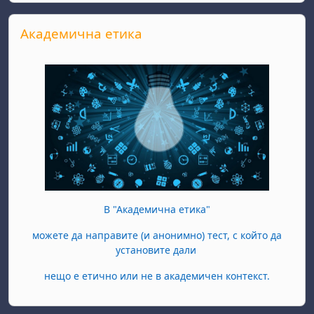
Skip Академична етика
Академична етика
В "Академична етика"
можете да направите (и анонимно) тест, с който да
установите дали
нещо е етично или не в академичен контекст.