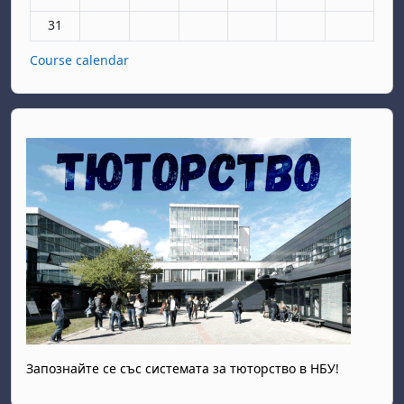
No events, Monday, 31 August
31
Course calendar
Запознайте се със системата за тюторство в НБУ!