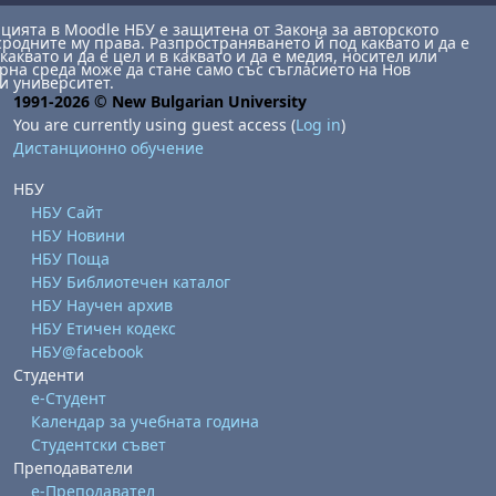
ията в Moodle НБУ е защитена от Закона за авторското
сродните му права. Разпространяването й под каквато и да е
каквато и да е цел и в каквато и да е медия, носител или
на среда може да стане само със съгласието на Нов
и университет.
1991-2026 © New Bulgarian University
You are currently using guest access (
Log in
)
Дистанционно обучение
НБУ
НБУ Сайт
НБУ Новини
НБУ Поща
НБУ Библиотечен каталог
НБУ Научен архив
НБУ Етичен кодекс
НБУ@facebook
Студенти
е-Студент
Календар за учебната година
Студентски съвет
Преподаватели
е-Преподавател