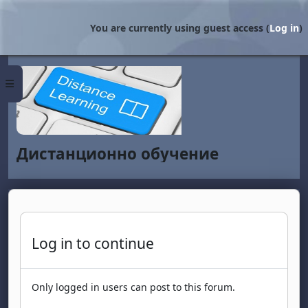
Skip to main content
You are currently using guest access (
Log in
)
Side panel
Дистанционно обучение
Log in to continue
Only logged in users can post to this forum.