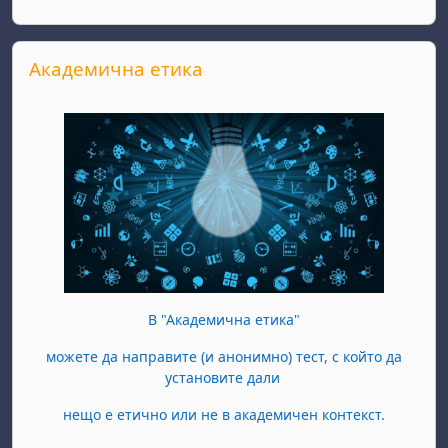
Passer Академична етика
Академична етика
В "Академична етика"
можете да направите (и анонимно) тест, с който да
установите дали
нещо е етично или не в академичен контекст.