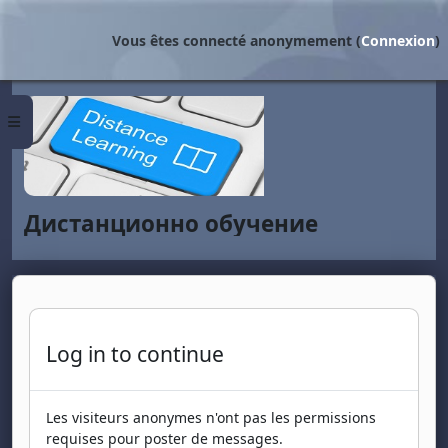
Passer au contenu principal
Vous êtes connecté anonymement (
Connexion
)
Panneau latéral
Дистанционно обучение
Log in to continue
Les visiteurs anonymes n'ont pas les permissions
requises pour poster de messages.