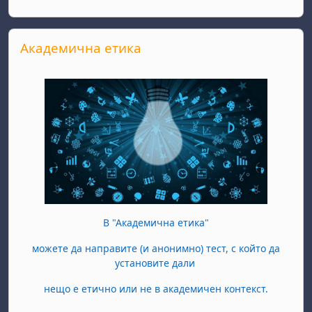
Salta Академична етика
Академична етика
В "Академична етика"
можете да направите (и анонимно) тест, с който да
установите дали
нещо е етично или не в академичен контекст.