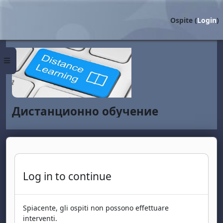
Vai al contenuto principale
Ospite (
Login
)
Pannello laterale
Дистанционно обучение
Log in to continue
Spiacente, gli ospiti non possono effettuare
interventi.