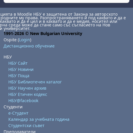
ията в Moodle НБУ е защитена от Закона за авторското
сродните му права. Разпространяването й под каквато и да е
каквато и да е цел и в каквато и да е медия, носител или
на среда може да стане само със съгласието на Нов
и университет.
1991-2026 © New Bulgarian University
Ospite (
Login
)
Дистанционно обучение
НБУ
НБУ Сайт
НБУ Новини
НБУ Поща
НБУ Библиотечен каталог
НБУ Научен архив
НБУ Етичен кодекс
НБУ@facebook
Студенти
е-Студент
Календар за учебната година
Студентски съвет
Преподаватели