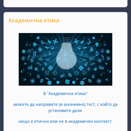
Salta Академична етика
Академична етика
В "Академична етика"
можете да направите (и анонимно) тест, с който да
установите дали
нещо е етично или не в академичен контекст.