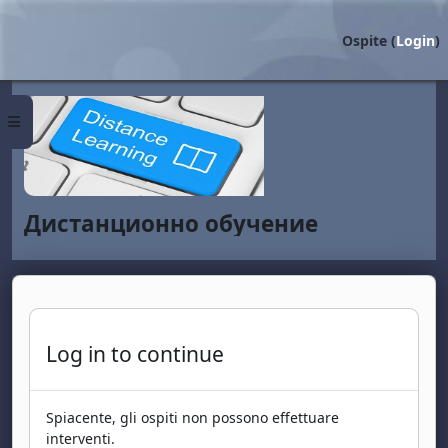
Vai al contenuto principale
Ospite (
Login
)
Pannello laterale
Дистанционно обучение
Log in to continue
Spiacente, gli ospiti non possono effettuare
interventi.