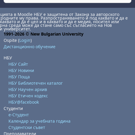
ията в Moodle НБУ е защитена от Закона за авторското
сродните му права. Разпространяването й под каквато и да е
каквато и да е цел и в каквато и да е медия, носител или
на среда може да стане само със съгласието на Нов
и университет.
1991-2026 © New Bulgarian University
Ospite (
Login
)
Дистанционно обучение
НБУ
НБУ Сайт
НБУ Новини
НБУ Поща
НБУ Библиотечен каталог
НБУ Научен архив
НБУ Етичен кодекс
НБУ@facebook
Студенти
е-Студент
Календар за учебната година
Студентски съвет
Преподаватели