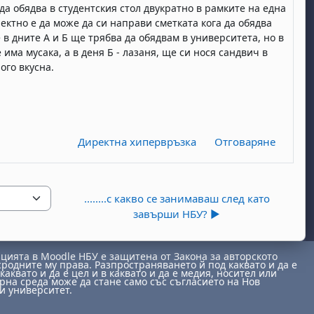
да обядва в студентския стол двукратно в рамките на една
ректно е да може да си направи сметката кога да обядва
е в дните А и Б ще трябва да обядвам в университета, но в
има мусака, а в деня Б - лазаня, ще си нося сандвич в
ого вкусна.
Директна хипервръзка
Отговаряне
........с какво се занимаваш след като
завърши НБУ? ▶︎
ията в Moodle НБУ е защитена от Закона за авторското
сродните му права. Разпространяването й под каквато и да е
каквато и да е цел и в каквато и да е медия, носител или
на среда може да стане само със съгласието на Нов
и университет.