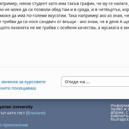
апример, някои студент като има такъв график, че му се налага 
но не може да си позволи обед там и в сряда, и в четвъртък, ко
а може да има по-големи вкусотии. Така например ако аз зная, ч
 трябва да си нося сандвич от вкъщи - ако знам, че в деня А ще 
щото лазанята не ме грабва с особени качества, а мусаката е мн
то мнение за курсовете
Отиди на ...
които посещаваш
Информац
arian University
право и 
форма, с 
ъп като гост (
Влизане
)
компютър
българск
но приложение