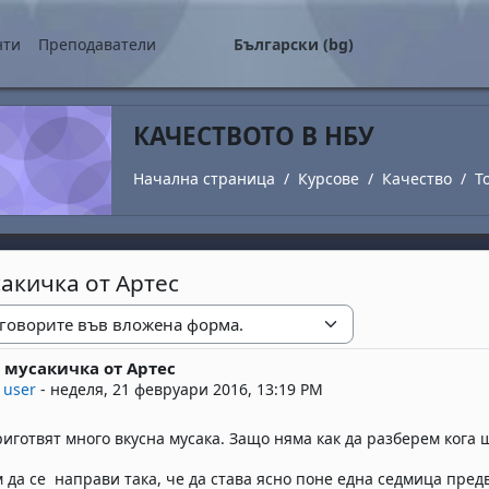
о съдържание
нти
Преподаватели
Български ‎(bg)‎
КАЧЕСТВОТО В НБУ
Начална страница
Курсове
Качество
T
акичка от Артес
е
 мусакичка от Артес
replies: 0
 user
-
неделя, 21 февруари 2016, 13:19 PM
риготвят много вкусна мусака. Защо няма как да разберем кога щ
 да се направи така, че да става ясно поне една седмица пред