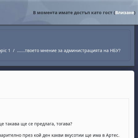
В момента имате достъп като гост (
Влизане
)
opic 1
…....твоето мнение за администрацията на НБУ?
е такава ще се предлага, тогава?
варително през кой ден какви вкусотии ще има в Артес.