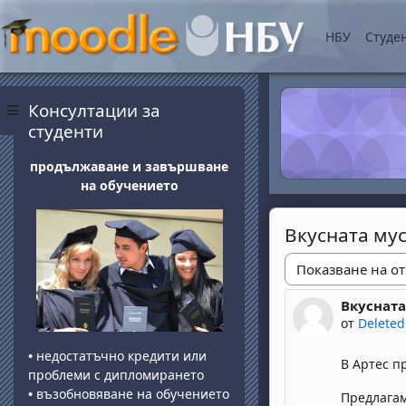
Прескочи на основнот
НБУ
Студе
Блокове
Прескочи Консултации за студенти
Консултации за
Страничен панел
студенти
продължаване и завършване
на обучението
Вкусната мус
Начин на показван
Вкусната
Number of 
от
Deleted
•
недостатъчно кредити или
В Артес п
проблеми с дипломирането
•
възобновяване на обучението
Предлагам