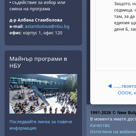
•
съдействие за избор или
Защото, н
смяна на програма
седмица, 
там, за д
д-р Албена Стамболова
единия ще
e-mail
:
astambolova@nbu.bg
деня Б, за
офис
: корпус 1, офис 120
Прескочи Майнър програми в НБУ
Майнър програми в
НБУ
◀︎ …....твое
ОООК, 
1991-2026 © New Bulg
В момента имате дост
Последвайте линка за повече
Качество
информация
Изтегляне на мобил