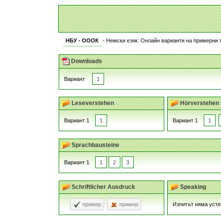
НБУ - ОООК
- Немски език: Онлайн варианти на примерни 
Downloads
Вариант
1
Leseverstehen
Hörverstehen
Вариант 1
1
Вариант 1
1
Sprachbausteine
Вариант 1
1
2
3
Schriftlicher Ausdruck
Speaking
пример
пример
Изпитът няма усте