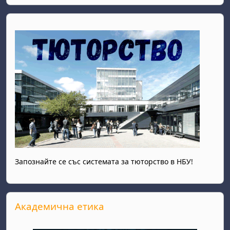
Запознайте се със системата за тюторство в НБУ!
Salta Академична етика
Академична етика