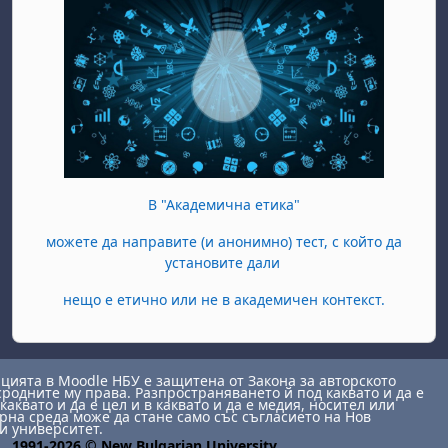
В "Академична етика"
можете да направите (и анонимно) тест, с който да
установите дали
нещо е етично или не в академичен контекст.
ията в Moodle НБУ е защитена от Закона за авторското
сродните му права. Разпространяването й под каквато и да е
каквато и да е цел и в каквато и да е медия, носител или
на среда може да стане само със съгласието на Нов
и университет.
1991-2026 © New Bulgarian University