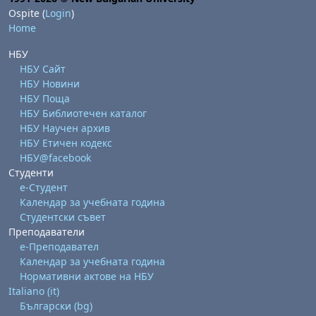
Ospite (
Login
)
Home
НБУ
НБУ Сайт
НБУ Новини
НБУ Поща
НБУ Библиотечен каталог
НБУ Научен архив
НБУ Етичен кодекс
НБУ@facebook
Студенти
е-Студент
Календар за учебната година
Студентски съвет
Преподаватели
е-Преподавател
Календар за учебната година
Нормативни актове на НБУ
Italiano ‎(it)‎
Български ‎(bg)‎