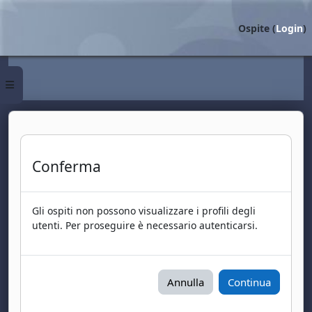
Vai al contenuto principale
Ospite (
Login
)
Pannello laterale
Conferma
Gli ospiti non possono visualizzare i profili degli
utenti. Per proseguire è necessario autenticarsi.
Annulla
Continua