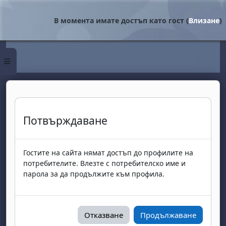
Прескочи на основното съдържание
В момента имате достъп като гост (
Влизане
)
Страничен панел
Потвърждаване
Гостите на сайта нямат достъп до профилите на
потребителите. Влезте с потребителско име и
парола за да продължите към профила.
Отказване
Продължаване