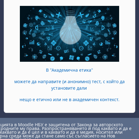
В "Академична етика"
можете да направите (и анонимно) тест, с който да
установите дали
нещо е етично или не в академичен контекст.
ията в Moodle НБУ е защитена от Закона за авторското
сродните му права. Разпространяването й под каквато и да е
каквато и да е цел и в каквато и да е медия, носител или
на среда може да стане само със съгласието на Нов