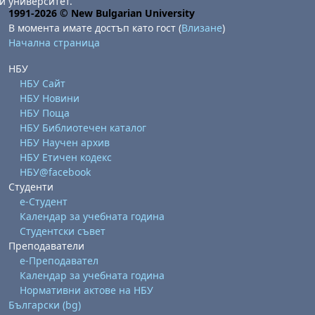
и университет.
1991-2026 © New Bulgarian University
В момента имате достъп като гост (
Влизане
)
Начална страница
НБУ
НБУ Сайт
НБУ Новини
НБУ Поща
НБУ Библиотечен каталог
НБУ Научен архив
НБУ Етичен кодекс
НБУ@facebook
Студенти
е-Студент
Календар за учебната година
Студентски съвет
Преподаватели
е-Преподавател
Календар за учебната година
Нормативни актове на НБУ
Български ‎(bg)‎