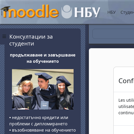
Passer au contenu princ
НБУ
Студе
Blocs
Passer Консултации за студенти
Консултации за
Panneau latéral
студенти
продължаване и завършване
на обучението
Conf
Les uti
utilisa
continu
•
недостатъчно кредити или
проблеми с дипломирането
•
възобновяване на обучението