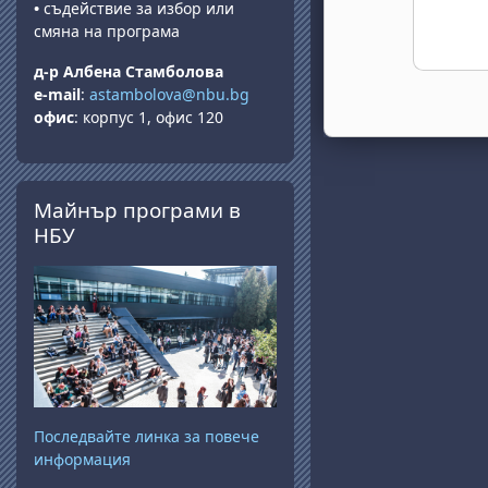
•
съдействие за избор или
смяна на програма
д-р Албена Стамболова
e-mail
:
astambolova@nbu.bg
офис
: корпус 1, офис 120
Passer Майнър програми в НБУ
Майнър програми в
НБУ
Последвайте линка за повече
информация