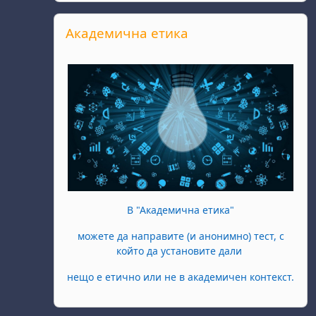
Passer Академична етика
Академична етика
В "Академична етика"
можете да направите (и анонимно) тест, с
който да установите дали
нещо е етично или не в академичен контекст.