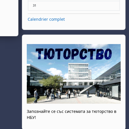
Aucun événement, lundi 31 août
31
Calendrier complet
Запознайте се със системата за тюторство в
НБУ!