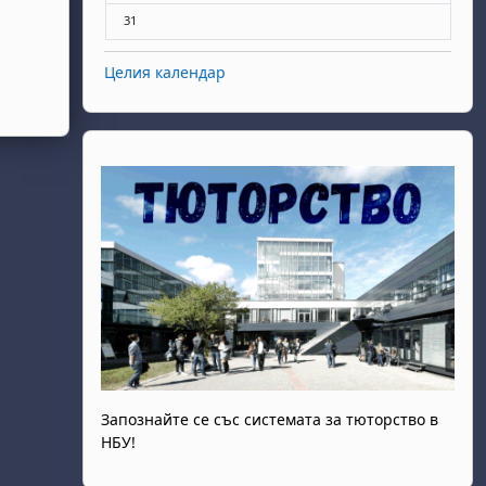
Няма събития, понеделник, 31 август
31
Целия календар
Запознайте се със системата за тюторство в
НБУ!