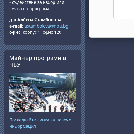
•
съдействие за избор или
смяна на програма
д-р Албена Стамболова
e-mail
:
astambolova@nbu.bg
офис
: корпус 1, офис 120
Прескочи Майнър програми в НБУ
Майнър програми в
НБУ
Последвайте линка за повече
информация