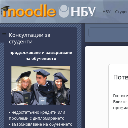
Прескочи на основнот
НБУ
Студе
Блокове
Прескочи Консултации за студенти
Консултации за
Страничен панел
студенти
продължаване и завършване
на обучението
Пот
Гостите
Влезте
профил
•
недостатъчно кредити или
проблеми с дипломирането
•
възобновяване на обучението