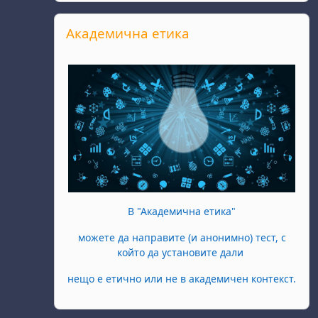
Прескочи Академична етика
Академична етика
В "Академична етика"
можете да направите (и анонимно) тест, с
който да установите дали
нещо е етично или не в академичен контекст.