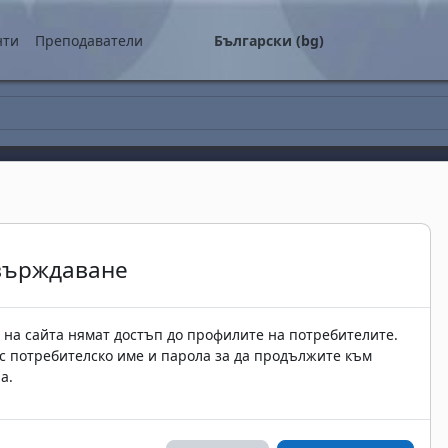
о съдържание
нти
Преподаватели
Български ‎(bg)‎
върждаване
 на сайта нямат достъп до профилите на потребителите.
 с потребителско име и парола за да продължите към
а.