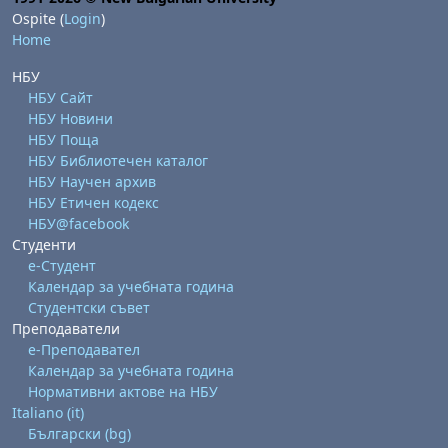
Ospite (
Login
)
Home
НБУ
НБУ Сайт
НБУ Новини
НБУ Поща
НБУ Библиотечен каталог
НБУ Научен архив
НБУ Етичен кодекс
НБУ@facebook
Студенти
е-Студент
Календар за учебната година
Студентски съвет
Преподаватели
е-Преподавател
Календар за учебната година
Нормативни актове на НБУ
Italiano ‎(it)‎
Български ‎(bg)‎