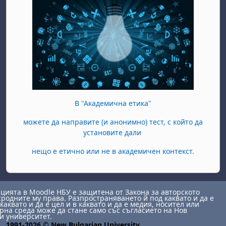
В "Академична етика"
можете да направите (и анонимно) тест, с който да
установите дали
нещо е етично или не в академичен контекст.
ията в Moodle НБУ е защитена от Закона за авторското
сродните му права. Разпространяването й под каквато и да е
каквато и да е цел и в каквато и да е медия, носител или
на среда може да стане само със съгласието на Нов
и университет.
1991-2026 © New Bulgarian University