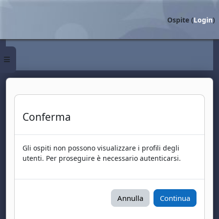
Vai al contenuto principale
Ospite (
Login
)
Pannello laterale
Conferma
Gli ospiti non possono visualizzare i profili degli
utenti. Per proseguire è necessario autenticarsi.
Annulla
Continua