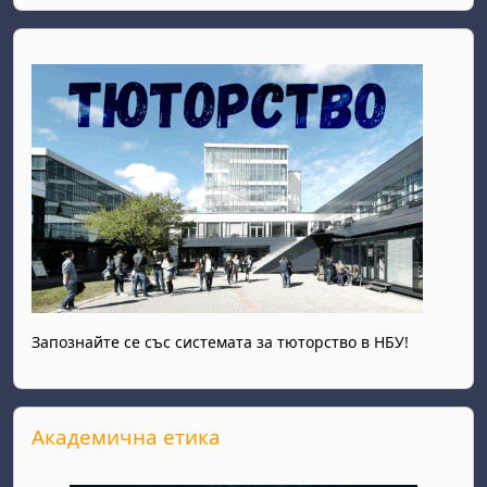
Запознайте се със системата за тюторство в НБУ!
Salta Академична етика
Академична етика