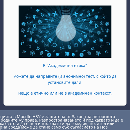
В "Академична етика"
можете да направите (и анонимно) тест, с който да
установите дали
нещо е етично или не в академичен контекст.
ията в Moodle НБУ е защитена от Закона за авторското
сродните му права. Разпространяването й под каквато и да е
каквато и да е цел и в каквато и да е медия, носител или
на среда може да стане само със съгласието на Нов