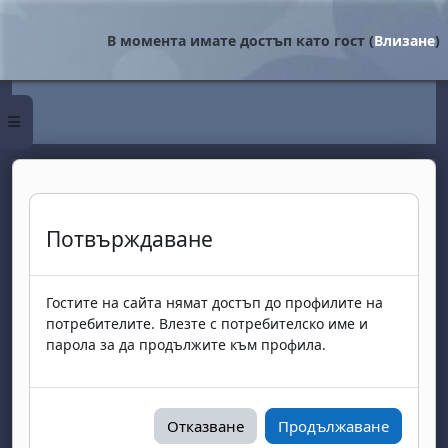
Прескочи на основното съдържание
В момента имате достъп като гост (
Влизане
)
Страничен панел
Потвърждаване
Гостите на сайта нямат достъп до профилите на
потребителите. Влезте с потребителско име и
парола за да продължите към профила.
Отказване
Продължаване