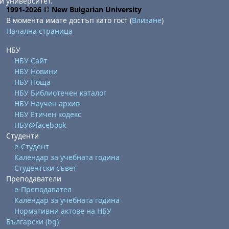
и университет.
1991-2026 © New Bulgarian University
В момента имате достъп като гост (
Влизане
)
Начална страница
НБУ
НБУ Сайт
НБУ Новини
НБУ Поща
НБУ Библиотечен каталог
НБУ Научен архив
НБУ Етичен кодекс
НБУ@facebook
Студенти
е-Студент
Календар за учебната година
Студентски съвет
Преподаватели
е-Преподавател
Календар за учебната година
Нормативни актове на НБУ
Български ‎(bg)‎