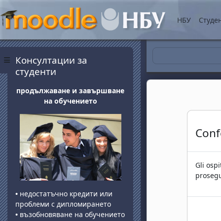
Vai al contenuto princip
НБУ
Студе
Blocchi
Salta Консултации за студенти
Консултации за
Pannello laterale
студенти
продължаване и завършване
на обучението
Con
Gli ospi
prosegu
•
недостатъчно кредити или
проблеми с дипломирането
•
възобновяване на обучението