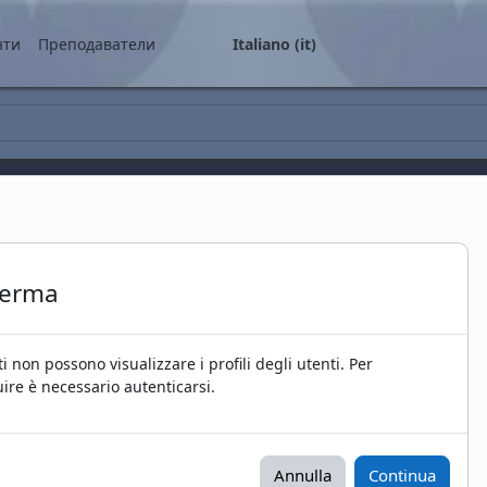
ale
нти
Преподаватели
Italiano ‎(it)‎
ferma
ti non possono visualizzare i profili degli utenti. Per
ire è necessario autenticarsi.
Annulla
Continua