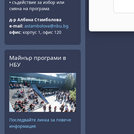
•
съдействие за избор или
смяна на програма
д-р Албена Стамболова
e-mail
:
astambolova@nbu.bg
офис
: корпус 1, офис 120
Salta Майнър програми в НБУ
Майнър програми в
НБУ
Последвайте линка за повече
информация