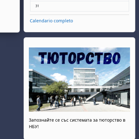
Nessun evento, lunedì 31 agosto
31
Calendario completo
Запознайте се със системата за тюторство в
НБУ!