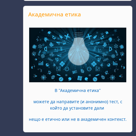
Salta Академична етика
Академична етика
В "Академична етика"
можете да направите (и анонимно) тест, с
който да установите дали
нещо е етично или не в академичен контекст.