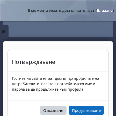
Прескочи на основното съдържание
В момента имате достъп като гост (
Влизане
)
Страничен панел
Потвърждаване
Гостите на сайта нямат достъп до профилите на
потребителите. Влезте с потребителско име и
парола за да продължите към профила.
Отказване
Продължаване