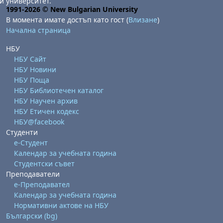
и университет.
1991-2026 © New Bulgarian University
В момента имате достъп като гост (
Влизане
)
Начална страница
НБУ
НБУ Сайт
НБУ Новини
НБУ Поща
НБУ Библиотечен каталог
НБУ Научен архив
НБУ Етичен кодекс
НБУ@facebook
Студенти
е-Студент
Календар за учебната година
Студентски съвет
Преподаватели
е-Преподавател
Календар за учебната година
Нормативни актове на НБУ
Български ‎(bg)‎