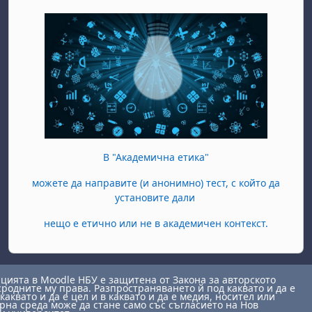
В "Академична етика"
можете да направите (и анонимно) тест, с който да
установите дали
нещо е етично или не в академичен контекст.
ията в Moodle НБУ е защитена от Закона за авторското
сродните му права. Разпространяването й под каквато и да е
каквато и да е цел и в каквато и да е медия, носител или
на среда може да стане само със съгласието на Нов