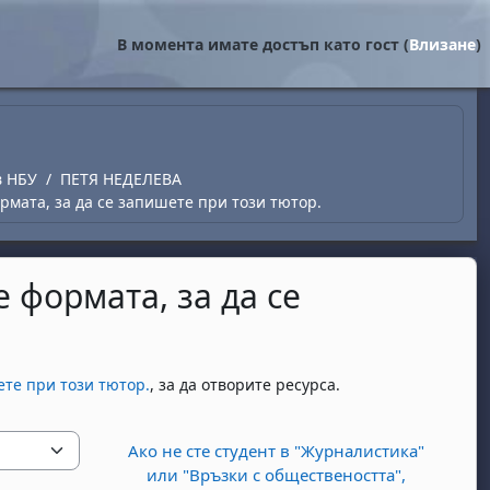
В момента имате достъп като гост (
Влизане
)
в НБУ
ПЕТЯ НЕДЕЛЕВА
ормата, за да се запишете при този тютор.
е формата, за да се
ете при този тютор.
, за да отворите ресурса.
Ако не сте студент в "Журналистика"
или "Връзки с обществеността",