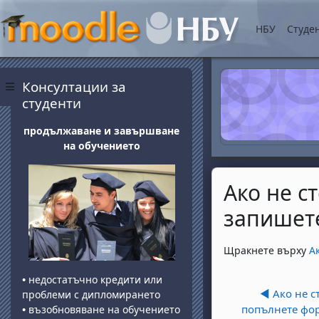
Прескочи на основнот
НБУ
Студе
Блокове
Прескочи Консултации за студенти
Консултации за
Страничен панел
студенти
продължаване и завършване
на обучението
Ако не с
запишете
Изисквания за 
Щракнете върху
А
•
недостатъчно кредити или
◀︎ Ако не с
проблеми с дипломирането
попълнете фор
•
възобновяване на обучението