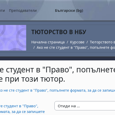
о съдържание
нти
Преподаватели
Български ‎(bg)‎
ТЮТОРСТВО В НБУ
Начална страница
Курсове
Тюторството 
Ако не сте студент в "Право", попълнете ф
те студент в "Право", попълнет
 при този тютор.
завършване
ко не сте студент в "Право", попълнете формата, за да се запиш
те студент в "Право",
Отиди на ...
мата, за да се запишете