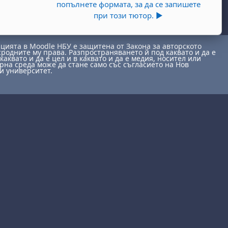
попълнете формата, за да се запишете
при този тютор. ▶︎
ията в Moodle НБУ е защитена от Закона за авторското
сродните му права. Разпространяването й под каквато и да е
каквато и да е цел и в каквато и да е медия, носител или
на среда може да стане само със съгласието на Нов
и университет.