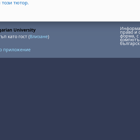
 този тютор.
Информац
arian University
право и 
форма, с 
ъп като гост (
Влизане
)
компютър
българск
но приложение