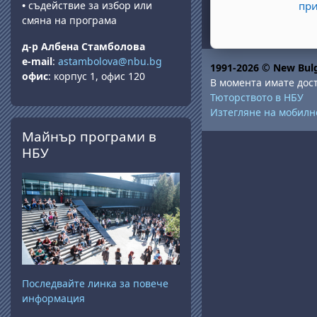
•
съдействие за избор или
при
смяна на програма
д-р Албена Стамболова
e-mail
:
astambolova@nbu.bg
1991-2026 © New Bulg
офис
: корпус 1, офис 120
В момента имате дост
Тюторството в НБУ
Изтегляне на мобил
Прескочи Майнър програми в НБУ
Майнър програми в
НБУ
Последвайте линка за повече
информация