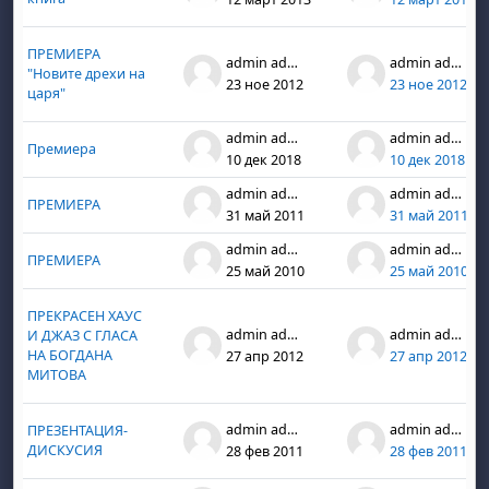
ПРЕМИЕРА
admin admin
admin admin
"Новите дрехи на
23 ное 2012
23 ное 2012
царя"
admin admin
admin admin
Премиера
10 дек 2018
10 дек 2018
admin admin
admin admin
ПРЕМИЕРА
31 май 2011
31 май 2011
admin admin
admin admin
ПРЕМИЕРА
25 май 2010
25 май 2010
ПРЕКРАСЕН ХАУС
admin admin
admin admin
И ДЖАЗ С ГЛАСА
НА БОГДАНА
27 апр 2012
27 апр 2012
МИТОВА
admin admin
admin admin
ПРЕЗЕНТАЦИЯ-
ДИСКУСИЯ
28 фев 2011
28 фев 2011