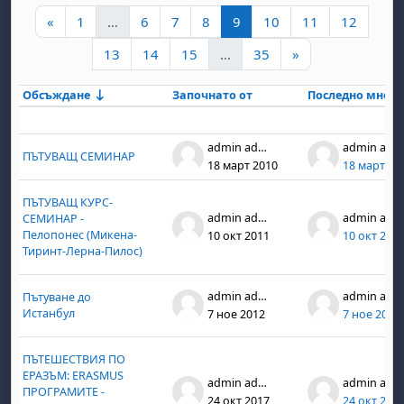
Предишна страница
Страница 1
Страница 6
Страница 7
Страница 8
Страница 9
Страница 10
Страница 11
Страни
«
1
…
6
7
8
9
10
11
12
Страница 13
Страница 14
Страница 15
Страница 35
Следваща стра
13
14
15
…
35
»
Обсъждане
Започнато от
Последно мнен
Състояние
List of discussions. Showing 30 of 1
admin admin
admin admin
ПЪТУВАЩ СЕМИНАР
18 март 2010
18 март 20
ПЪТУВАЩ КУРС-
admin admin
admin admin
СЕМИНАР -
Пелопонес (Микена-
10 окт 2011
10 окт 201
Тиринт-Лерна-Пилос)
admin admin
admin admin
Пътуване до
Истанбул
7 ное 2012
7 ное 2012
ПЪТЕШЕСТВИЯ ПО
ЕРАЗЪМ: ERASMUS
admin admin
admin admin
ПРОГРАМИТЕ -
24 окт 2017
24 окт 201