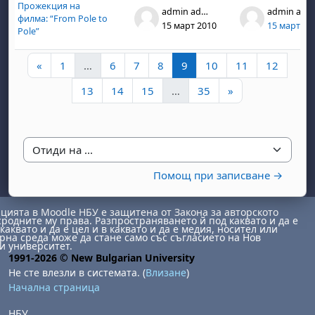
Прожекция на
admin admin
admin admin
филма: “From Pole to
15 март 2010
15 март 20
Pole”
Предишна страница
Страница 1
Страница 6
Страница 7
Страница 8
Страница 9
Страница 10
Страница 11
Страни
«
1
…
6
7
8
9
10
11
12
Страница 13
Страница 14
Страница 15
Страница 35
Следваща стра
13
14
15
…
35
»
Отиди на ...
Помощ при записване →
ията в Moodle НБУ е защитена от Закона за авторското
сродните му права. Разпространяването й под каквато и да е
каквато и да е цел и в каквато и да е медия, носител или
на среда може да стане само със съгласието на Нов
и университет.
1991-2026 © New Bulgarian University
Не сте влезли в системата. (
Влизане
)
Начална страница
НБУ