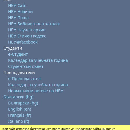
НБУ Сайт
НБУ Новини
НБУ Поща
НБУ Библиотечен каталог
НБУ Научен архив
НБУ Етичен кодекс
НБУ@facebook
Студенти
е-Студент
Календар за учебната година
Студентски съвет
Преподаватели
е-Преподавател
Календар за учебната година
Нормативни актове на НБУ
Български ‎(bg)‎
Български ‎(bg)‎
English ‎(en)‎
Français ‎(fr)‎
Italiano ‎(it)‎
Този сайт използва бисквитки. Ако продължите да използвате сайта ни вие се