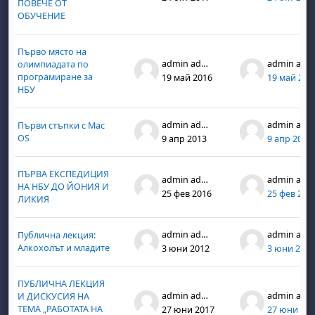
ПОВЕЧЕ ОТ
ОБУЧЕНИЕ
Първо място на
admin admin
admin admin
олимпиадата по
програмиране за
19 май 2016
19 май 201
НБУ
бота, 1 август
я, неделя, 2 август
admin admin
admin admin
Първи стъпки с Mac
OS
9 апр 2013
9 апр 2013
 6 август
 7 август
бота, 8 август
я, неделя, 9 август
ст
 13 август
 14 август
бота, 15 август
я, неделя, 16 август
ПЪРВА ЕКСПЕДИЦИЯ
admin admin
admin admin
НА НБУ ДО ЙОНИЯ И
ст
 20 август
 21 август
бота, 22 август
я, неделя, 23 август
25 фев 2016
25 фев 201
ЛИКИЯ
ст
 27 август
 28 август
бота, 29 август
я, неделя, 30 август
admin admin
admin admin
Публична лекция:
Алкохолът и младите
3 юни 2012
3 юни 2012
ПУБЛИЧНА ЛЕКЦИЯ
admin admin
admin admin
И ДИСКУСИЯ НА
ТЕМА „РАБОТАТА НА
27 юни 2017
27 юни 20