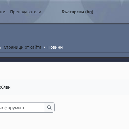
о съдържание
нти
Преподаватели
Български ‎(bg)‎
Страници от сайта
Новини
завършване
обяви
Търсене във форумите
Търсене във форумите