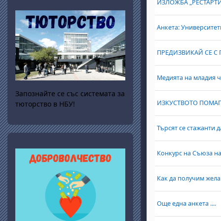
ИЗЛОЖБА „РЕСТАРТ
Анкета: Университе
ПРЕДИЗВИКАЙ СЕ С
Медията на младия 
Запознайте се със системата за
ИЗКУСТВОТО ПОМАГ
тюторство в НБУ!
Търсят се стажанти д
Конкурс на Съюза н
Как да получим жела
Още една анкета ....