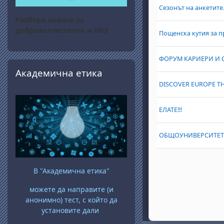
Сезонът на анкетите
Разбери повече за
доброволчеството и НБУ
Пощенска кутия за п
ФОРУМ КАРИЕРИ И С
Прескочи Академична етика
Академична етика
DISCOVER EUROPE T
ЕЛАТЕ!!!
ОБЩОУНИВЕРСИТЕТС
В "Академична етика"
можете да направите (и
анонимно) тест, с който да
установите дали