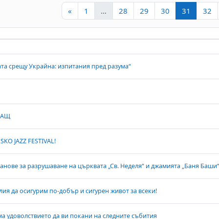
Предишна страница
Страница 1
Страница 28
Страница 29
Страница 30
Страниц
С
«
1
…
28
29
30
31
32
cussions. Showing 30 of 1047 discussio
та срещу Украйна: изпитания пред разума“
САЩ
KO JAZZ FESTIVAL!
нове за разрушаване на църквата „Св. Неделя“ и джамията „Баня Баши
лия да осигурим по-добър и сигурен живот за всеки!
ма удоволствието да ви покани на следните събития