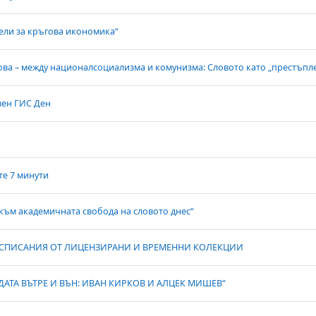
ели за кръгова икономика“
ва – между националсоциализма и комунизма: Словото като „престъпл
ен ГИС Ден
ате 7 минути
към академичната свобода на словото днес“
 Е-СПИСАНИЯ ОТ ЛИЦЕНЗИРАНИ И ВРЕМЕННИ КОЛЕКЦИИ
АТА ВЪТРЕ И ВЪН: ИВАН КИРКОВ И АЛЦЕК МИШЕВ“