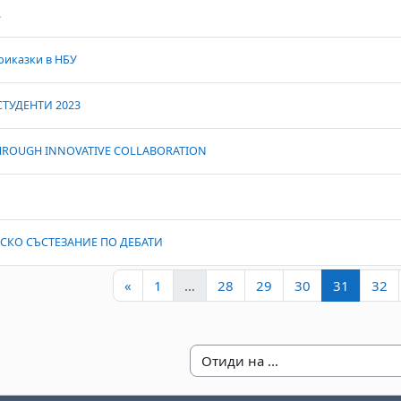
.
риказки в НБУ
ТУДЕНТИ 2023
HROUGH INNOVATIVE COLLABORATION
КО СЪСТЕЗАНИЕ ПО ДЕБАТИ
Предишна страница
Страница 1
Страница 28
Страница 29
Страница 30
Страниц
С
«
1
…
28
29
30
31
32
Отиди на ...