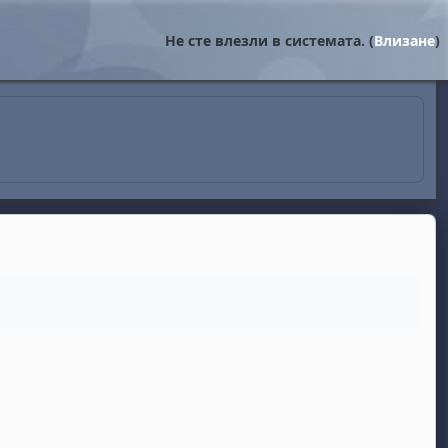
Не сте влезли в системата. (
Влизане
)