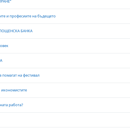
ИРАНЕ“
тите и професиите на бъдещето
 ПОЩЕНСКА БАНКА
човек
А
а помагат на фестивал
а икономистите
ната работа?