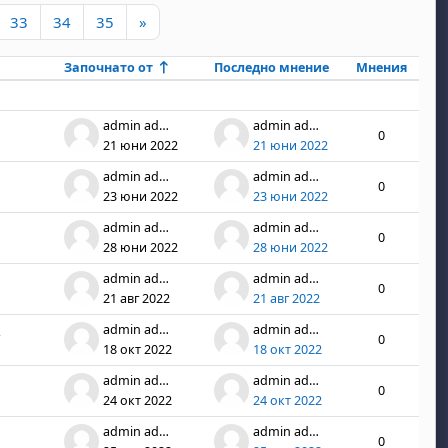
а 31
траница 32
Страница 33
Страница 34
Страница 35
Следваща страница
33
34
35
»
Започнато от
Последно мнение
Мнения
Дейс
ns
admin admin
admin admin
0
21 юни 2022
21 юни 2022
admin admin
admin admin
0
23 юни 2022
23 юни 2022
admin admin
admin admin
0
28 юни 2022
28 юни 2022
admin admin
admin admin
0
21 авг 2022
21 авг 2022
admin admin
admin admin
“
0
18 окт 2022
18 окт 2022
admin admin
admin admin
0
24 окт 2022
24 окт 2022
admin admin
admin admin
0