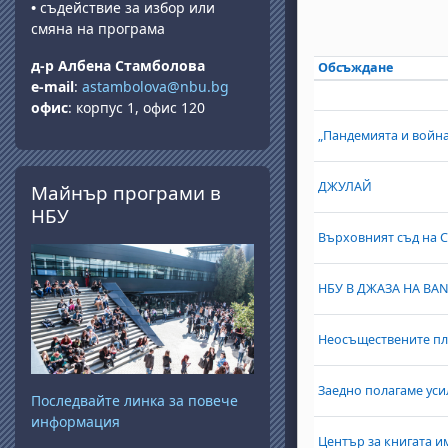
•
съдействие за избор или
смяна на програма
д-р Албена Стамболова
Обсъждане
Състояние
e-mail
:
astambolova@nbu.bg
List of dis
офис
: корпус 1, офис 120
„Пандемията и война
Прескочи Майнър програми в НБУ
ДЖУЛАЙ
Майнър програми в
НБУ
Върховният съд на 
НБУ В ДЖАЗА НА BANS
Неосъществените пла
Заедно полагаме уси
Последвайте линка за повече
информация
Център за книгата и