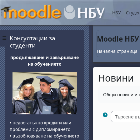
Прескочи на основнот
НБУ
Студе
Блокове
Прескочи Консултации за студенти
Консултации за
Moodle НБУ
Страничен панел
студенти
Начална страница
продължаване и завършване
на обучението
Новини
Изисквания за 
Общи новини и 
•
недостатъчно кредити или
проблеми с дипломирането
•
възобновяване на обучението