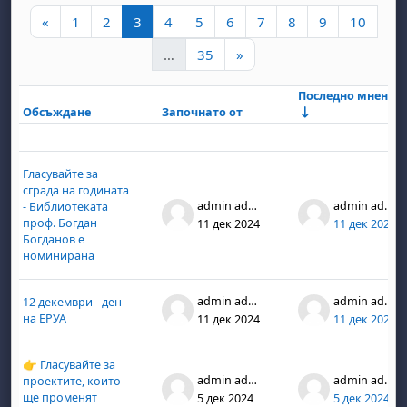
Предишна страница
Страница 1
Страница 2
Страница 3
Страница 4
Страница 5
Страница 6
Страница 7
Страница 8
Страница 9
Стран
«
1
2
3
4
5
6
7
8
9
10
Страница 35
Следваща страница
…
35
»
Последно мнение
Обсъждане
Започнато от
Състояние
List of discussions. Showing 30 of 1
Гласувайте за
сграда на годината
admin admin
admin admin
- Библиотеката
проф. Богдан
11 дек 2024
11 дек 2024
Богданов е
номинирана
admin admin
admin admin
12 декември - ден
на ЕРУА
11 дек 2024
11 дек 2024
👉 Гласувайте за
admin admin
admin admin
проектите, които
ще променят
5 дек 2024
5 дек 2024