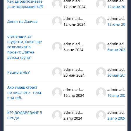
admin admin
admin admin
Как да разпознаете
дезинформацията?!
12 юни 2024
12 юни 2024
admin admin
admin admin
Денят на Далчев
12 юни 2024
12 юни 2024
стипендии за
студенти, които ще
admin admin
admin admin
се включат в
6 юни 2024
6 юни 2024
проект: „Лятна
детска група“
admin admin
admin admin
Рацио в НБУ
20 май 2024
20 май 2024
Ако имаш страст
admin admin
admin admin
по писането - това
16 апр 2024
16 апр 2024
е за теб.
admin admin
admin admin
КРЪВОДАРЯВАНЕ В
СРЯДА
2 апр 2024
2 апр 2024