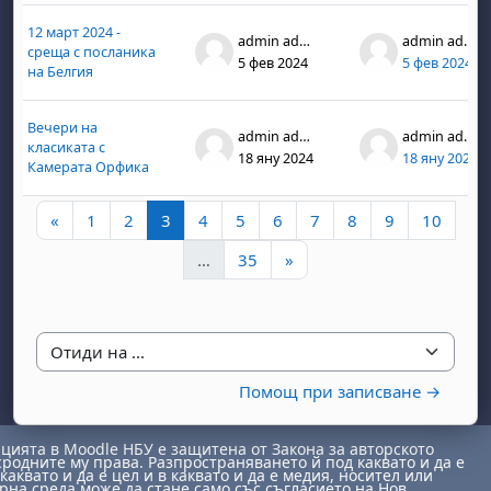
12 март 2024 -
admin admin
admin admin
среща с посланика
5 фев 2024
5 фев 2024
на Белгия
Вечери на
admin admin
admin admin
класиката с
18 яну 2024
18 яну 2024
Камерата Орфика
Предишна страница
Страница 1
Страница 2
Страница 3
Страница 4
Страница 5
Страница 6
Страница 7
Страница 8
Страница 9
Стран
«
1
2
3
4
5
6
7
8
9
10
Страница 35
Следваща страница
…
35
»
Отиди на ...
Помощ при записване →
ията в Moodle НБУ е защитена от Закона за авторското
сродните му права. Разпространяването й под каквато и да е
каквато и да е цел и в каквато и да е медия, носител или
на среда може да стане само със съгласието на Нов