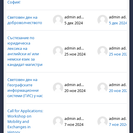
София!
admin admin
admin admin
Световен ден на
доброволчеството
5 дек 2024
5 дек 2024
Състезание по
юридическа
admin admin
admin admin
лексика на
бота, 1 август
я, неделя, 2 август
английски и/ или
25 ное 2024
25 ное 2024
немски език за
 6 август
 7 август
бота, 8 август
я, неделя, 9 август
кандидат-магистри
ст
 13 август
 14 август
бота, 15 август
я, неделя, 16 август
Световен ден на
ст
 20 август
 21 август
бота, 22 август
я, неделя, 23 август
admin admin
admin admin
Географските
информационни
20 ное 2024
20 ное 2024
ст
 27 август
 28 август
бота, 29 август
я, неделя, 30 август
системи (ГИС) у нас
Call for Applications:
Workshop on
admin admin
admin admin
Mobility and
7 ное 2024
7 ное 2024
Exchanges in
History