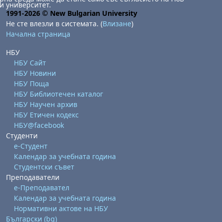
и университет.
1991-2026 © New Bulgarian University
Не сте влезли в системата. (
Влизане
)
Начална страница
НБУ
НБУ Сайт
НБУ Новини
НБУ Поща
НБУ Библиотечен каталог
НБУ Научен архив
НБУ Етичен кодекс
НБУ@facebook
Студенти
е-Студент
Календар за учебната година
Студентски съвет
Преподаватели
е-Преподавател
Календар за учебната година
Нормативни актове на НБУ
Български ‎(bg)‎