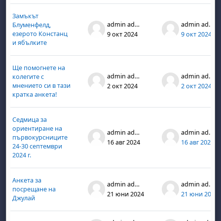
Замъкът
admin admin
admin admin
Блуменфелд,
езерото Констанц
9 окт 2024
9 окт 2024
и ябълките
Ще помогнете на
admin admin
admin admin
колегите с
мнението си в тази
2 окт 2024
2 окт 2024
кратка анкета!
Седмица за
ориентиране на
admin admin
admin admin
първокурсниците
16 авг 2024
16 авг 2024
24-30 септември
2024 г.
Анкета за
admin admin
admin admin
посрещане на
21 юни 2024
21 юни 2024
Джулай