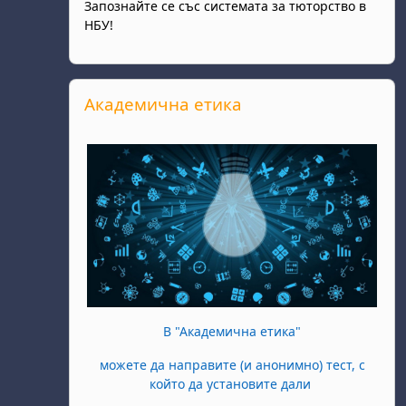
Запознайте се със системата за тюторство в
НБУ!
Прескочи Академична етика
Академична етика
В "Академична етика"
можете да направите (и анонимно) тест, с
който да установите дали