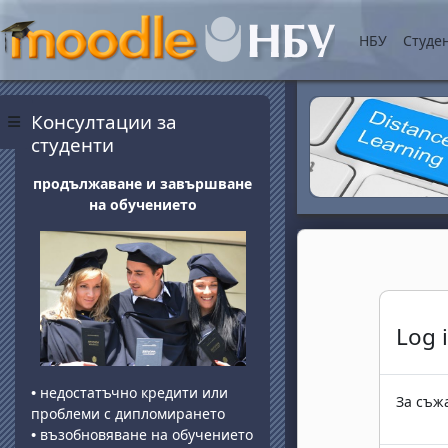
Прескочи на основнот
НБУ
Студе
Блокове
Прескочи Консултации за студенти
Консултации за
Страничен панел
студенти
продължаване и завършване
на обучението
Log 
•
недостатъчно кредити или
За съжа
проблеми с дипломирането
•
възобновяване на обучението