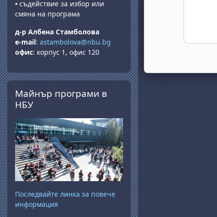
•
съдействие за избор или
смяна на програма
д-р Албена Стамболова
e-mail
:
astambolova@nbu.bg
офис
: корпус 1, офис 120
Прескочи Майнър програми в НБУ
Майнър програми в
НБУ
Последвайте линка за повече
информация