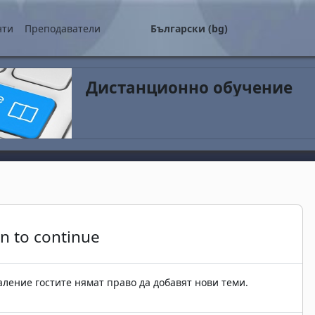
о съдържание
нти
Преподаватели
Български ‎(bg)‎
Дистанционно обучение
in to continue
ление гостите нямат право да добавят нови теми.