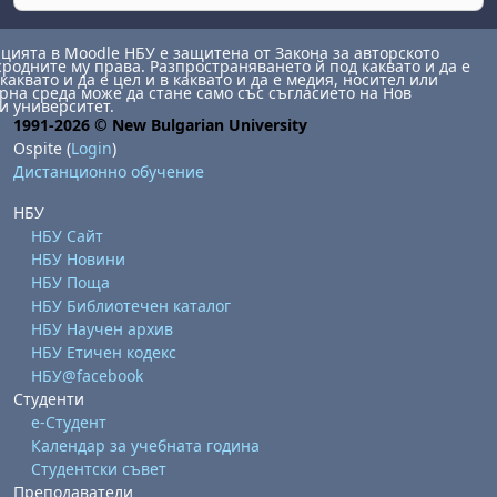
ията в Moodle НБУ е защитена от Закона за авторското
сродните му права. Разпространяването й под каквато и да е
каквато и да е цел и в каквато и да е медия, носител или
на среда може да стане само със съгласието на Нов
и университет.
1991-2026 © New Bulgarian University
Ospite (
Login
)
Дистанционно обучение
НБУ
НБУ Сайт
НБУ Новини
НБУ Поща
НБУ Библиотечен каталог
НБУ Научен архив
НБУ Етичен кодекс
НБУ@facebook
Студенти
е-Студент
Календар за учебната година
Студентски съвет
Преподаватели