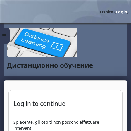
Vai al contenuto principale
Ospite (
Login
)
Pannello laterale
Дистанционно обучение
Log in to continue
Spiacente, gli ospiti non possono effettuare
interventi.