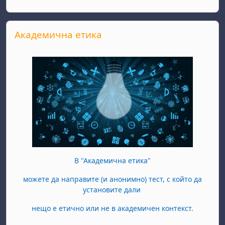
Salta Академична етика
Академична етика
В "Академична етика"
можете да направите (и анонимно) тест, с който да
установите дали
нещо е етично или не в академичен контекст.