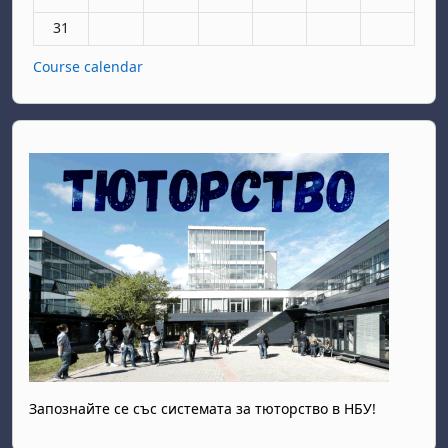
No events, Monday, 31 August
31
Course calendar
Запознайте се със системата за тюторство в НБУ!