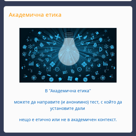
Skip Академична етика
Академична етика
В "Академична етика"
можете да направите (и анонимно) тест, с който да
установите дали
нещо е етично или не в академичен контекст.