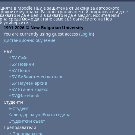
ията в Moodle НБУ е защитена от Закона за авторското
сродните му права. Разпространяването й под каквато и да е
каквато и да е цел и в каквато и да е медия, носител или
на среда може да стане само със съгласието на Нов
и университет.
1991-2026 © New Bulgarian University
You are currently using guest access (
Log in
)
Дистанционно обучение
НБУ
НБУ Сайт
НБУ Новини
НБУ Поща
НБУ Библиотечен каталог
НБУ Научен архив
НБУ Етичен кодекс
НБУ@facebook
Студенти
е-Студент
Календар за учебната година
Студентски съвет
Преподаватели
е-Преподавател