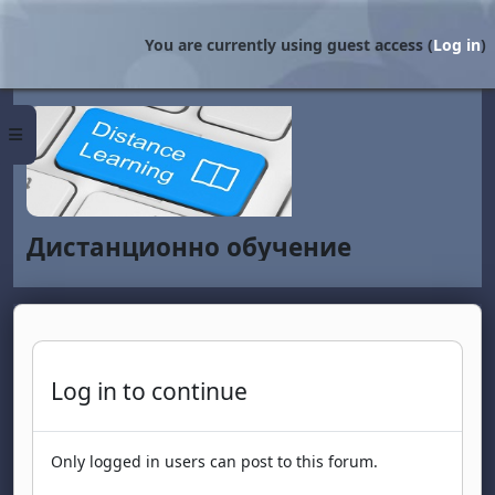
Skip to main content
You are currently using guest access (
Log in
)
Side panel
Дистанционно обучение
Log in to continue
Only logged in users can post to this forum.