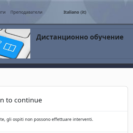
ale
нти
Преподаватели
Italiano ‎(it)‎
Дистанционно обучение
in to continue
e, gli ospiti non possono effettuare interventi.