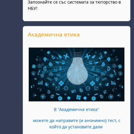
Запознайте се със системата за тюторство в
НБУ!
Salta Академична етика
Академична етика
В "Академична етика"
можете да направите (и анонимно) тест, с
който да установите дали