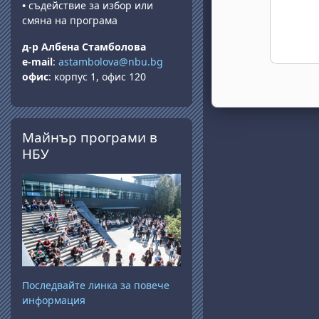
•
съдействие за избор или
смяна на програма
д-р Албена Стамболова
e-mail
:
astambolova@nbu.bg
офис
: корпус 1, офис 120
Salta Майнър програми в НБУ
Майнър програми в
НБУ
Последвайте линка за повече
информация