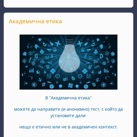
Passer Академична етика
Академична етика
В "Академична етика"
можете да направите (и анонимно) тест, с който да
установите дали
нещо е етично или не в академичен контекст.