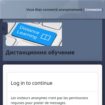
Passer au contenu principal
Vous êtes connecté anonymement (
Connexion
)
Panneau latéral
Дистанционно обучение
Log in to continue
Les visiteurs anonymes n'ont pas les permissions
requises pour poster de messages.