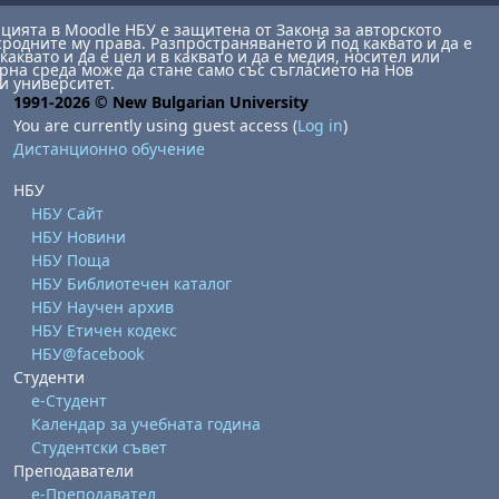
ията в Moodle НБУ е защитена от Закона за авторското
сродните му права. Разпространяването й под каквато и да е
каквато и да е цел и в каквато и да е медия, носител или
на среда може да стане само със съгласието на Нов
и университет.
1991-2026 © New Bulgarian University
You are currently using guest access (
Log in
)
Дистанционно обучение
НБУ
НБУ Сайт
НБУ Новини
НБУ Поща
НБУ Библиотечен каталог
НБУ Научен архив
НБУ Етичен кодекс
НБУ@facebook
Студенти
е-Студент
Календар за учебната година
Студентски съвет
Преподаватели
е-Преподавател