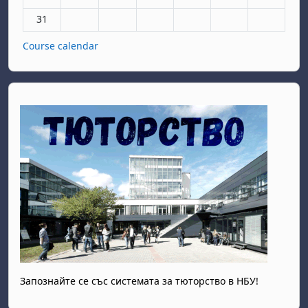
No events, Monday, 31 August
31
Course calendar
Запознайте се със системата за тюторство в НБУ!