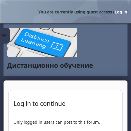
Skip to main content
You are currently using guest access (
Log in
)
Side panel
Дистанционно обучение
Log in to continue
Only logged in users can post to this forum.