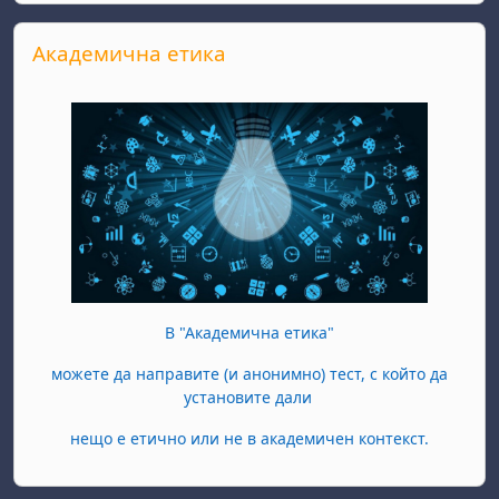
Skip Академична етика
Академична етика
В "Академична етика"
можете да направите (и анонимно) тест, с който да
установите дали
нещо е етично или не в академичен контекст.