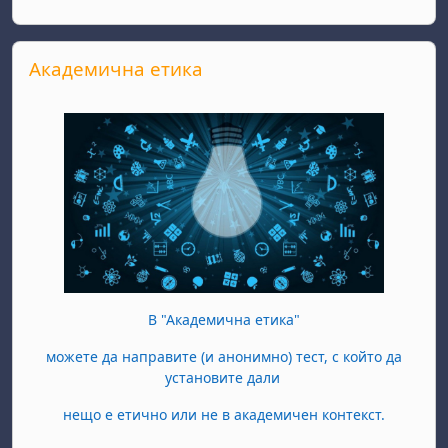
Прескочи Академична етика
Академична етика
В "Академична етика"
можете да направите (и анонимно) тест, с който да
установите дали
нещо е етично или не в академичен контекст.