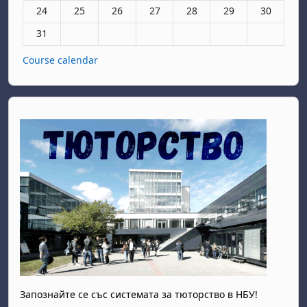
Няма събития, понеделник, 24 август
Няма събития, вторник, 25 август
Няма събития, сряда, 26 август
Няма събития, четвъртък, 27 авгу
Няма събития, петък, 28 а
Няма събития, съб
Няма събит
24
25
26
27
28
29
30
Няма събития, понеделник, 31 август
31
Course calendar
Запознайте се със системата за тюторство в НБУ!