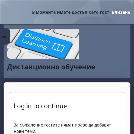
Прескочи на основното съдържание
В момента имате достъп като гост (
Влизане
)
Страничен панел
Дистанционно обучение
Log in to continue
За съжаление гостите нямат право да добавят
нови теми.