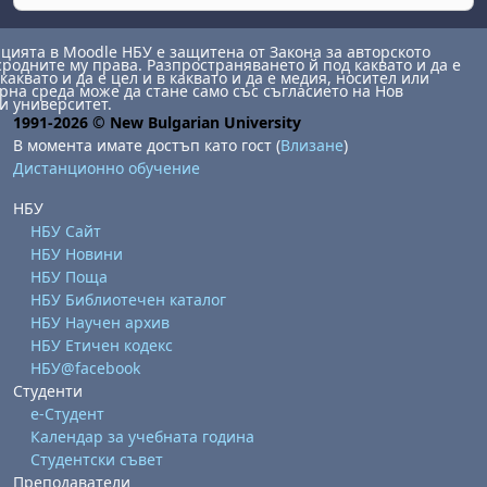
ията в Moodle НБУ е защитена от Закона за авторското
сродните му права. Разпространяването й под каквато и да е
каквато и да е цел и в каквато и да е медия, носител или
на среда може да стане само със съгласието на Нов
и университет.
1991-2026 © New Bulgarian University
В момента имате достъп като гост (
Влизане
)
Дистанционно обучение
НБУ
НБУ Сайт
НБУ Новини
НБУ Поща
НБУ Библиотечен каталог
НБУ Научен архив
НБУ Етичен кодекс
НБУ@facebook
Студенти
е-Студент
Календар за учебната година
Студентски съвет
Преподаватели