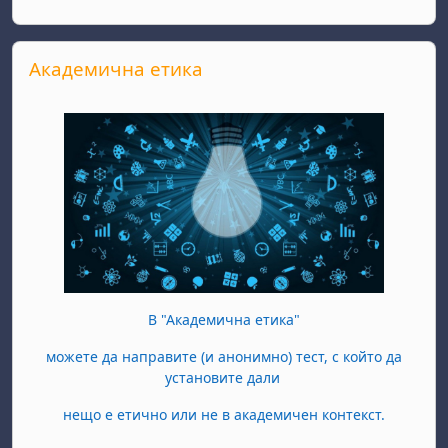
Passer Академична етика
Академична етика
В "Академична етика"
можете да направите (и анонимно) тест, с който да
установите дали
нещо е етично или не в академичен контекст.