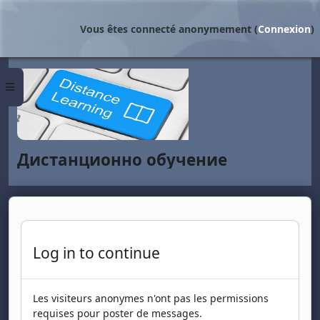
Passer au contenu principal
Vous êtes connecté anonymement (
Connexion
)
Panneau latéral
Дистанционно обучение
Log in to continue
Les visiteurs anonymes n'ont pas les permissions
requises pour poster de messages.