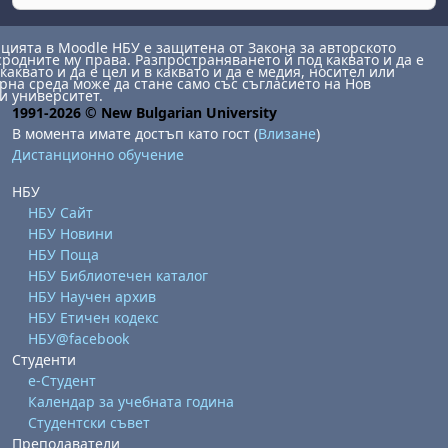
ията в Moodle НБУ е защитена от Закона за авторското
сродните му права. Разпространяването й под каквато и да е
каквато и да е цел и в каквато и да е медия, носител или
на среда може да стане само със съгласието на Нов
и университет.
1991-2026 © New Bulgarian University
В момента имате достъп като гост (
Влизане
)
Дистанционно обучение
НБУ
НБУ Сайт
НБУ Новини
НБУ Поща
НБУ Библиотечен каталог
НБУ Научен архив
НБУ Етичен кодекс
НБУ@facebook
Студенти
е-Студент
Календар за учебната година
Студентски съвет
Преподаватели