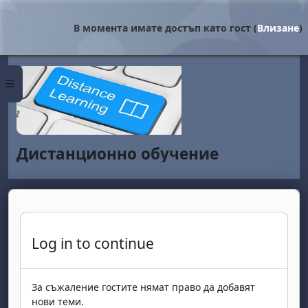
Прескочи на основното съдържание
В момента имате достъп като гост (
Влизане
)
Страничен панел
Дистанционно обучение
Log in to continue
За съжаление гостите нямат право да добавят
нови теми.