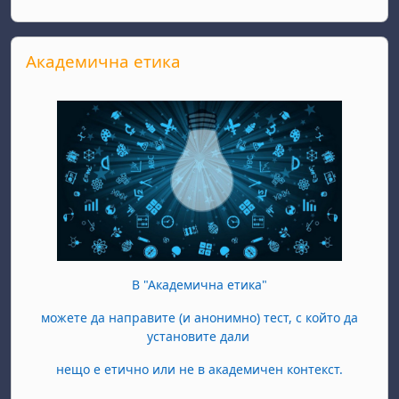
Прескочи Академична етика
Академична етика
В "Академична етика"
можете да направите (и анонимно) тест, с който да
установите дали
нещо е етично или не в академичен контекст.