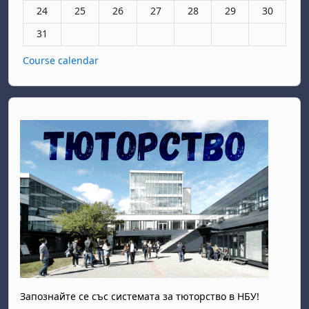
Няма събития, понеделник, 24 август
Няма събития, вторник, 25 август
Няма събития, сряда, 26 август
Няма събития, четвъртък, 27 авгу
Няма събития, петък, 28 а
Няма събития, съб
Няма събит
24
25
26
27
28
29
30
Няма събития, понеделник, 31 август
31
Course calendar
Запознайте се със системата за тюторство в НБУ!