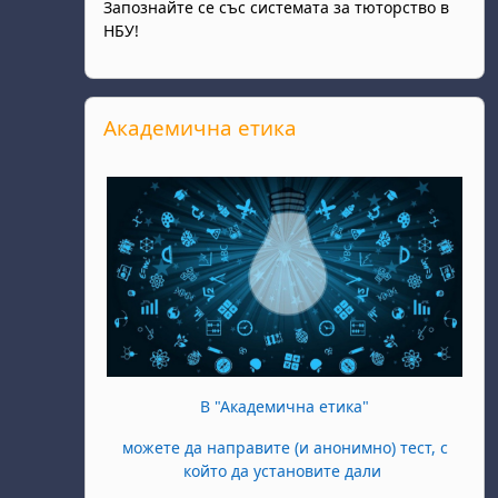
Запознайте се със системата за тюторство в
НБУ!
Passer Академична етика
Академична етика
В "Академична етика"
можете да направите (и анонимно) тест, с
който да установите дали