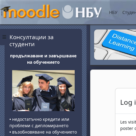
Passer au contenu princ
НБУ
Студе
Blocs
Passer Консултации за студенти
Консултации за
Panneau latéral
студенти
продължаване и завършване
на обучението
Log 
•
недостатъчно кредити или
Les vis
проблеми с дипломирането
poster 
•
възобновяване на обучението