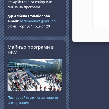
•
съдействие за избор или
смяна на програма
д-р Албена Стамболова
e-mail
:
astambolova@nbu.bg
офис
: корпус 1, офис 120
Passer Майнър програми в НБУ
Майнър програми в
НБУ
Последвайте линка за повече
информация