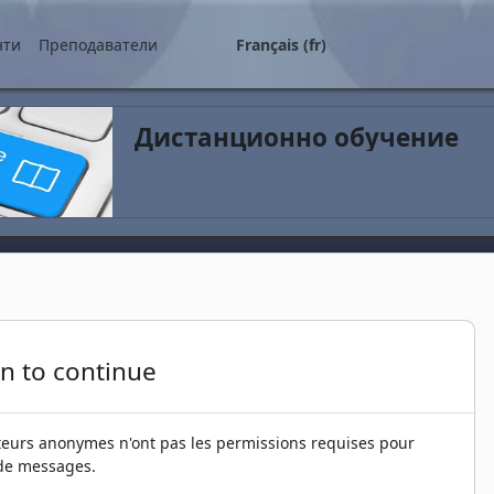
ipal
нти
Преподаватели
Français ‎(fr)‎
Дистанционно обучение
in to continue
iteurs anonymes n'ont pas les permissions requises pour
de messages.