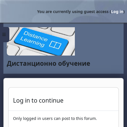
Skip to main content
You are currently using guest access (
Log in
)
Side panel
Дистанционно обучение
Log in to continue
Only logged in users can post to this forum.