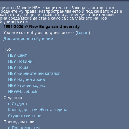
ията в Moodle НБУ е защитена от Закона за авторското
сродните му права. Разпространяването й под каквато и да е
каквато и да е цел и в каквато и да е медия, носител или
на среда може да стане само със съгласието на Нов
и университет.
1991-2026 © New Bulgarian University
You are currently using guest access (
Log in
)
Дистанционно обучение
НБУ
НБУ Сайт
НБУ Новини
НБУ Поща
НБУ Библиотечен каталог
НБУ Научен архив
НБУ Етичен кодекс
НБУ@facebook
Студенти
е-Студент
Календар за учебната година
Студентски съвет
Преподаватели
е-Преподавател