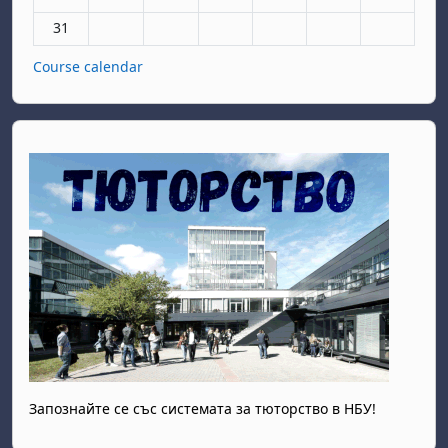
No events, Monday, 31 August
31
Course calendar
Запознайте се със системата за тюторство в НБУ!