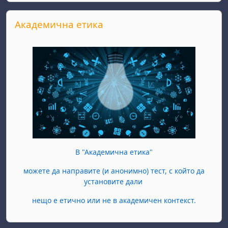
Skip Академична етика
Академична етика
В "Академична етика"
можете да направите (и анонимно) тест, с който да
установите дали
нещо е етично или не в академичен контекст.