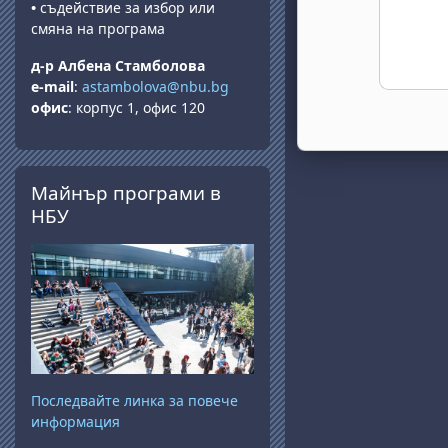
•
съдействие за избор или
смяна на програма
д-р Албена Стамболова
e-mail
:
astambolova@nbu.bg
офис
: корпус 1, офис 120
Salta Майнър програми в НБУ
Майнър програми в
НБУ
Последвайте линка за повече
информация