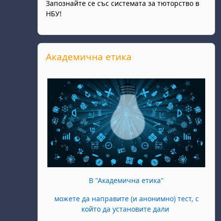
Запознайте се със системата за тюторство в
НБУ!
Salta Академична етика
Академична етика
В "Академична етика"
можете да направите (и анонимно) тест, с
който да установите дали