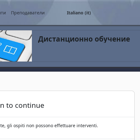
ale
нти
Преподаватели
Italiano ‎(it)‎
Дистанционно обучение
in to continue
e, gli ospiti non possono effettuare interventi.