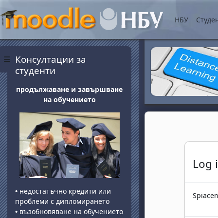
Vai al contenuto princip
НБУ
Студе
Blocchi
Salta Консултации за студенти
Консултации за
Pannello laterale
студенти
продължаване и завършване
на обучението
Log 
•
недостатъчно кредити или
Spiacent
проблеми с дипломирането
•
възобновяване на обучението