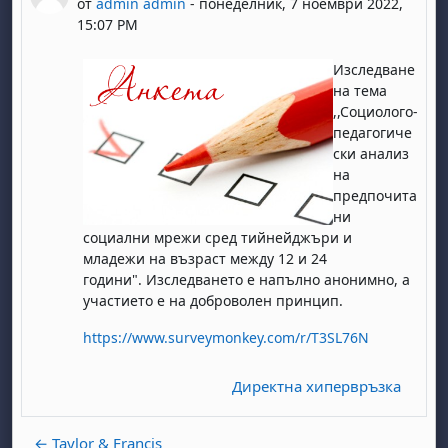
от
admin admin
-
понеделник, 7 ноември 2022,
15:07 PM
Изследване
на тем
а
,,Соци
олого
-
педагогиче
ски анализ
на
предпочита
ни
социални мрежи сред тийнейджъри и
младежи
на възраст между 12 и 24
години".
Изследването е напълно анонимно
, а
участието е на доброволен принцип
.
https://www.surveymonkey.com/r/T3SL76N
Директна хипервръзка
← Taylor & Francis