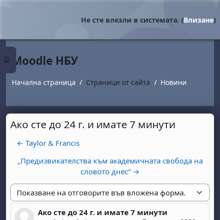
Прескочи на основното съдържание
Не сте влезли в системата. (
Влизане
)
Moodle НБУ
Страничен панел
Начална страница
Страници от сайта
Новини
Ако сте до 24 г. и имате 7 минути
← Taylor & Francis
„Предизвикателства към академичната свобода на
словото днес“ →
Начин на показване
Ако сте до 24 г. и имате 7 минути
Number of replies: 0