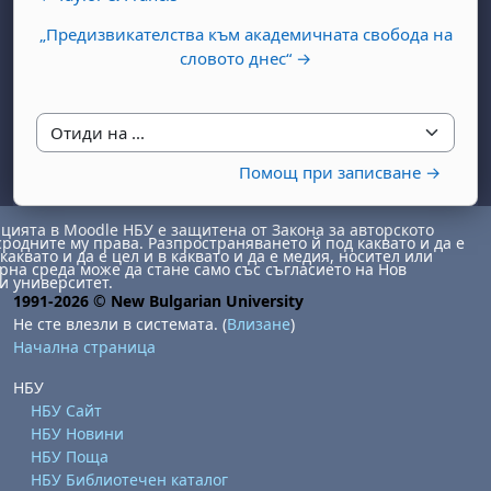
„Предизвикателства към академичната свобода на
словото днес“ →
Отиди на ...
Помощ при записване →
бота, 1 август
я, неделя, 2 август
 6 август
 7 август
бота, 8 август
я, неделя, 9 август
ията в Moodle НБУ е защитена от Закона за авторското
сродните му права. Разпространяването й под каквато и да е
каквато и да е цел и в каквато и да е медия, носител или
ст
 13 август
 14 август
бота, 15 август
я, неделя, 16 август
на среда може да стане само със съгласието на Нов
и университет.
1991-2026 © New Bulgarian University
ст
 20 август
 21 август
бота, 22 август
я, неделя, 23 август
Не сте влезли в системата. (
Влизане
)
ст
 27 август
 28 август
бота, 29 август
я, неделя, 30 август
Начална страница
НБУ
НБУ Сайт
НБУ Новини
НБУ Поща
НБУ Библиотечен каталог